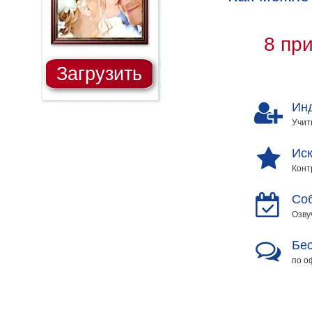
8 пр
Загрузить
Ин
Учит
Иск
Конт
Со
Озву
Бес
по о