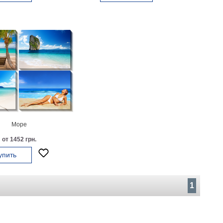
Море
от 1452 грн.
упить
1