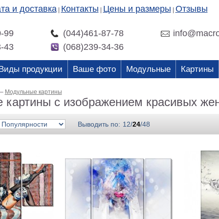
та и доставка
Контакты
Цены и размеры
Отзывы
|
|
|
0-99
(044)461-87-78
info@macro
3-43
(068)239-34-36
Виды продукции
Ваше фото
Модульные
Картины
–
Модульные картины
 картины с изображением красивых же
Выводить по:
12
/
24
/
48