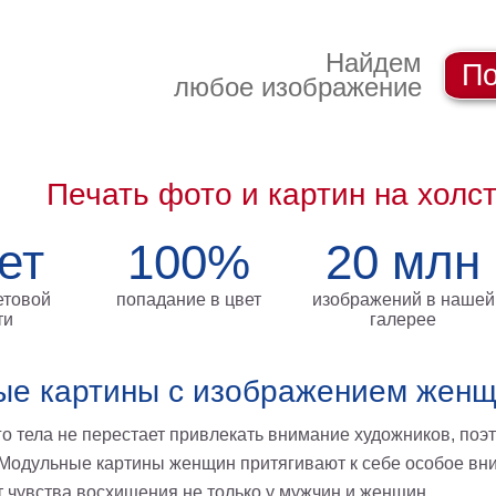
Найдем
По
любое изображение
Печать фото и картин на холс
ет
100%
20 млн
етовой
попадание в цвет
изображений в нашей
ти
галерее
ые картины с изображением жен
о тела не перестает привлекать внимание художников, поэт
Модульные картины женщин притягивают к себе особое вни
 чувства восхищения не только у мужчин и женщин.