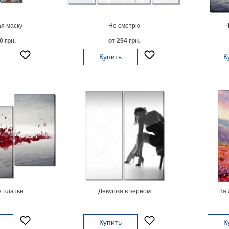
я маску
Не смотрю
Ч
0 грн.
от 254 грн.
Купить
К
 платье
Девушка в черном
На 
Купить
К