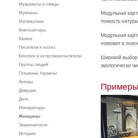
Музыканты и певцы
Мужчины
Модульная карт
тонкость натуры
Математики
Композиторы
Модульная карт
Казаки
поможет в поиск
Писатели и поэты
Биологи и естествоиспытатели
Широкий выбор 
Группы людей
экологически ч
Гетьманы Украины
Актеры
Примеры
Девушки
Дети
Императоры
Женщины
Знаменитости
История