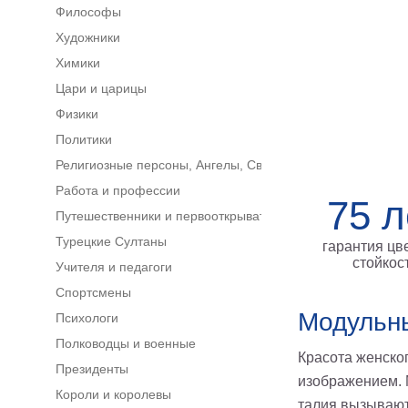
Философы
Художники
Химики
Цари и царицы
Физики
Политики
Религиозные персоны, Ангелы, Святые
Работа и профессии
75 л
Путешественники и первооткрыватели
Турецкие Султаны
гарантия цв
стойкос
Учителя и педагоги
Спортсмены
Модульн
Психологи
Полководцы и военные
Красота женског
Президенты
изображением. 
Короли и королевы
талия вызывают