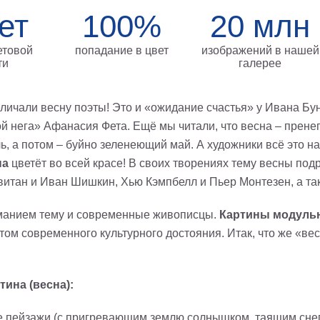
ет
100%
20 млн
етовой
попадание в цвет
изображений в нашей
ти
галерее
еличали весну поэты! Это и «ожидание счастья» у Ивана Бу
й нега» Афанасия Фета. Ещё мы читали, что весна – пренеп
ь, а потом – буйно зеленеющий май. А художники всё это н
на
цветёт во всей красе! В своих творениях тему весны по
витан и Иван Шишкин, Хью Кэмпбелл и Пьер Монтезен, а та
манием тему и современные живописцы.
Картины модульн
том современного культурного достояния. Итак, что же «ве
ина (весна):
 пейзажи (с пригревающим землю солнышком, таящим снег