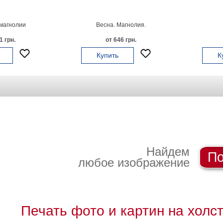
магнолии
Весна. Магнолия.
1 грн.
от 646 грн.
Купить
К
Найдем
По
любое изображение
Печать фото и картин на холс