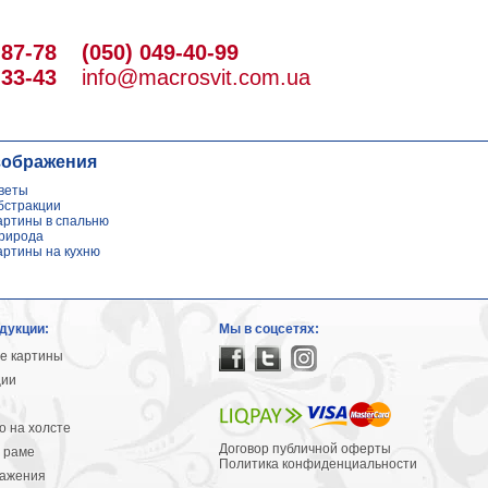
-87-78
(050) 049-40-99
-33-43
info@macrosvit.com.ua
зображения
веты
бстракции
артины в спальню
рирода
артины на кухню
дукции:
Мы в соцсетях:
е картины
ции
 на холсте
Договор публичной оферты
 раме
Политика конфиденциальности
ражения