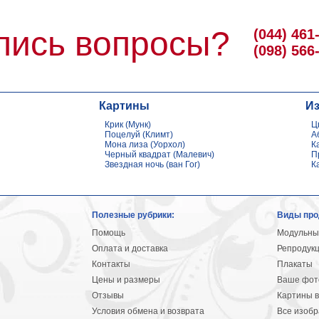
лись вопросы?
(044) 461
(098) 566
Картины
И
Крик (Мунк)
Ц
Поцелуй (Климт)
А
Мона лиза (Уорхол)
К
Черный квадрат (Малевич)
П
Звездная ночь (ван Гог)
К
Полезные рубрики:
Виды про
Помощь
Модульны
Оплата и доставка
Репродук
Контакты
Плакаты
Цены и размеры
Ваше фото
Отзывы
Картины в
Условия обмена и возврата
Все изоб