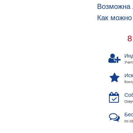
Возможна 
Как можно
8
Ин
Учит
Иск
Конт
Со
Озву
Бес
по о