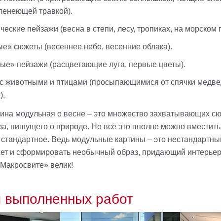
ленеющей травкой).
еские пейзажи (весна в степи, лесу, тропиках, на морском 
е» сюжеты (весеннее небо, весенние облака).
ые» пейзажи (расцветающие луга, первые цветы).
с животными и птицами (просыпающимися от спячки медве
).
ртина модульная о весне – это множество захватывающих с
а, пишущего о природе. Но всё это вполне можно вместить
е стандартное. Ведь модульные картины – это нестандартн
ет и сформировать необычный образ, придающий интерьер
«Макросвите» велик!
 выполненных работ