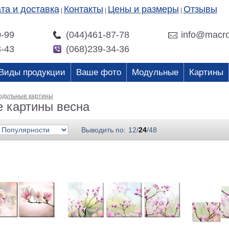
та и доставка
Контакты
Цены и размеры
Отзывы
|
|
|
0-99
(044)461-87-78
info@macro
3-43
(068)239-34-36
Виды продукции
Ваше фото
Модульные
Картины
одульные картины
 картины весна
Выводить по:
12
/
24
/
48