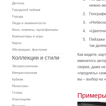
Детское
нежно-зе
Городской пейзаж
Географич
Города
«Небесны
Люди и знаменитости
Кино, комиксы, мультфильмы
«Цветочн
Компьютеры и игры
Пейзажи 
Карты
так далее
Абстракции, фантазии
Как видите, ка
Коллекции и стили
именитого автор
Экспрессионизм
скорее, даже н
Импрессионизм
«продлить» сюж
вы – выбор на 
Кубизм
Ренессанс
Готика
Примеры
Классицизм
Реализм