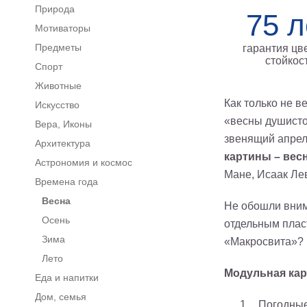
Природа
75 л
Мотиваторы
Предметы
гарантия цв
стойкос
Спорт
Животные
Как только не в
Искусство
«весны душисто
Вера, Иконы
звенящий апрел
Архитектура
картины – вес
Астрономия и космос
Мане, Исаак Ле
Времена года
Весна
Не обошли вни
Осень
отдельным плас
Зима
«Макросвита»?
Лето
Модульная карт
Еда и напитки
Дом, семья
Погодные