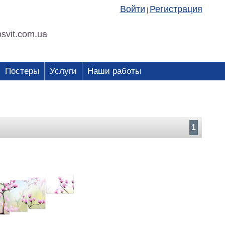
Войти
Регистрация
|
svit.com.ua
Постеры
Услуги
Наши работы
1