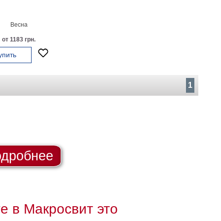
Весна
от 1183 грн.
упить
1
дробнее
те в Макросвит это