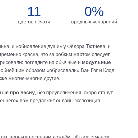
11
0%
цветов печати
вредных испарений
нина, и «обновление души» у Фёдора Тютчева, и
ременно красна, что за робким мартом следует
арисовали: поглядите на обычные и
модульные
дробнейшим образом «обрисовали» Ван Гог и Клод
кже многие-многие другие.
ые про весну
, без преувеличения, скоро станут
сеннего» вам предложит онлайн-экспозиция
ом, первым весенним дождём, лёгким туманом,