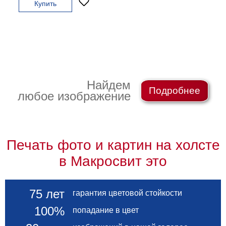
Купить
гостинную
Части
света
Посмотреть
все
темы
Найдем
Подробнее
любое изображение
Картины
Пейзаж
Архитектура
В
Печать фото и картин на холсте
офис
В
в Макросвит это
гостиную
Горы
Женщины
75 лет
гарантия цветовой стойкости
В
100%
попадание в цвет
спальню
Импрессионизм