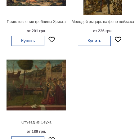
картин
Подарочные
карты
Приготовление гробницы Христа
Молодой рыцарь на фоне пейзажа
Ваше
от 201 грн.
от 226 грн.
фото
Купить
Купить
Модульные
Цветы
Абстракции
Города
Море
В
спальню
В
детскую
В
ванную
Времена
года
Горы
Отъезд из Ceyxа
В
от 189 грн.
кухню
В