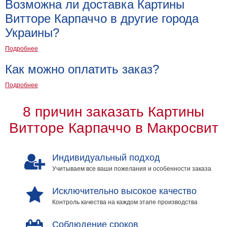
Возможна ли доставка Картины
Мотивирующие
Витторе Карпаччо в другие города
Города
Украины?
Нью
Йорк
Подробнее
Посмотреть
Как можно оплатить заказ?
все
Подробнее
темы
8 причин заказать Картины
Витторе Карпаччо в Макросвит
Услуги
Багетная
Индивидуальный подход
мастерская
Учитываем все ваши пожелания и особенности заказа
Рамы
Исключительно высокое качество
для
Контроль качества на каждом этапе производства
картин
Печать
Соблюдение сроков