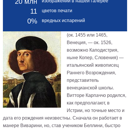
20 млн
изображений в нашей галерее
Небо
Абстракция
11
цветов печати
В
0%
вредных испарений
комнату
Айвазовский
Животные
(ок. 1455 или 1465,
Космос
Венеция, — ок. 1526,
В
возможно Каподистрия,
детскую
Да
ныне Копер, Словения) —
Винчи
Города
итальянский живописец
Мосты
Раннего Возрождения,
В
представитель
ресторан
Ван
венецианской школы.
Гог
Замки
Витторе Карпаччо родился,
Еда
как предполагают, в
В
Истрии, но точные место и
бар
Моне
дата его рождения неизвестны. Сначала он работает в
Цветы
манере Виварини, но, став учеником Беллини, быстро
Натюрморт