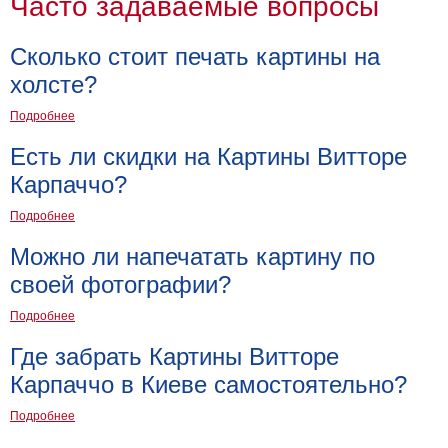
Часто задаваемые вопросы
Детские
Черно
Сколько стоит печать картины на
белые
холсте?
Автомобили
Девушки
Подробнее
Ретро
Есть ли скидки на Картины Витторе
В
кухню
Карпаччо?
Военные
Игровые
Подробнее
Советские
Можно ли напечатать картину по
В
своей фотографии?
офис
Цветы
Рок
Подробнее
группы
Спорт
Где забрать Картины Витторе
В
Карпаччо в Киеве самостоятельно?
спальню
Природа
Мерилин
Подробнее
Монро
Футбол