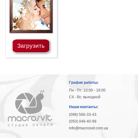
гостинную
Части
света
Посмотреть
все
Загрузить
темы
Картины
Пейзаж
Архитектура
График работы:
В
офис
Пн - Пт: 10:00 - 18:00
В
Сб - Вс: выходной
гостиную
Наши контакты:
Горы
(098) 566-33-43
Женщины
(050) 049-40-99
В
info@macrosvit.com.ua
спальню
Импрессионизм