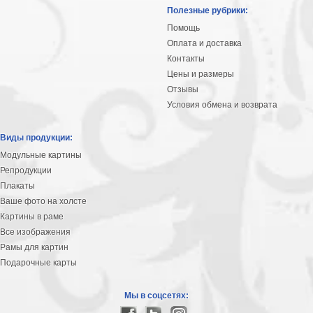
Небо
Полезные рубрики:
Абстракция
Помощь
В
Оплата и доставка
комнату
Айвазовский
Контакты
Цены и размеры
Животные
Отзывы
Космос
Условия обмена и возврата
В
детскую
Да
Виды продукции:
Винчи
Города
Модульные картины
Мосты
Репродукции
В
Плакаты
ресторан
Ваше фото на холсте
Ван
Картины в раме
Гог
Замки
Все изображения
Еда
Рамы для картин
В
Подарочные карты
бар
Моне
Цветы
Мы в соцсетях:
Натюрморт