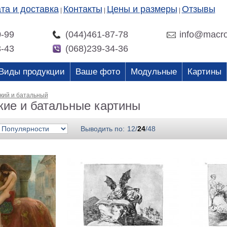
та и доставка
Контакты
Цены и размеры
Отзывы
|
|
|
0-99
(044)461-87-78
info@macro
3-43
(068)239-34-36
Виды продукции
Ваше фото
Модульные
Картины
кий и батальный
кие и батальные картины
Выводить по:
12
/
24
/
48