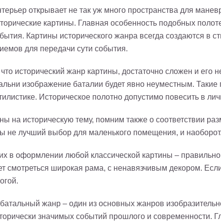
терьер открывает не так уж много пространства для манев
торические картины. Главная особенность подобных полотен
бытия. Картины исторического жанра всегда создаются в ст
иемов для передачи сути события.
что исторический жанр картины, достаточно сложен и его н
альни изображение баталии будет явно неуместным. Такие 
тилистике. Историческое полотно допустимо повесить в ли
ны на историческую тему, помним также о соответствии р
ы не лучший выбор для маленького помещения, и наоборот
х в оформлении любой классической картины – правильно
ет смотреться широкая рама, с ненавязчивым декором. Если
огой.
 батальный жанр – один из основных жанров изобразитель
торически значимых событий прошлого и современности. Г