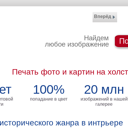
Вперёд
Найдем
По
любое изображение
Печать фото и картин на холс
ет
100%
20 млн
етовой
попадание в цвет
изображений в нашей
ти
галерее
исторического жанра в интрьере