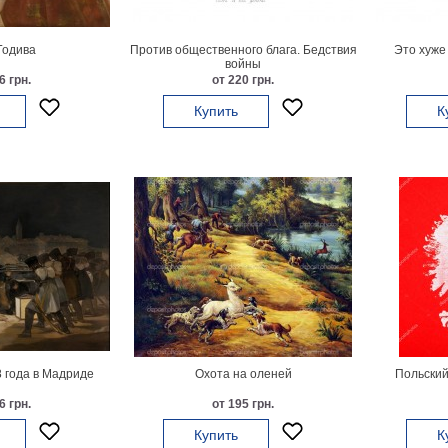
Годива
Против общественного блага. Бедствия
Это хуже
войны
6 грн.
от 220 грн.
Купить
К
 года в Мадриде
Охота на оленей
Польский
6 грн.
от 195 грн.
Купить
К