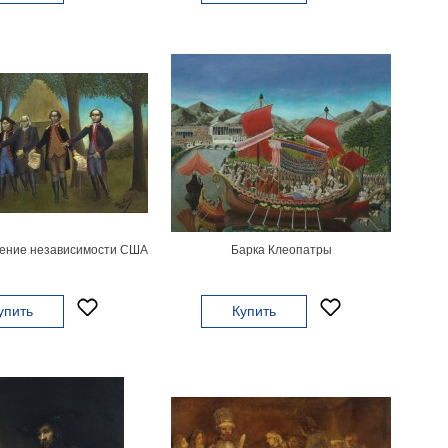
ение независимости США
Барка Клеопатры
упить
Купить