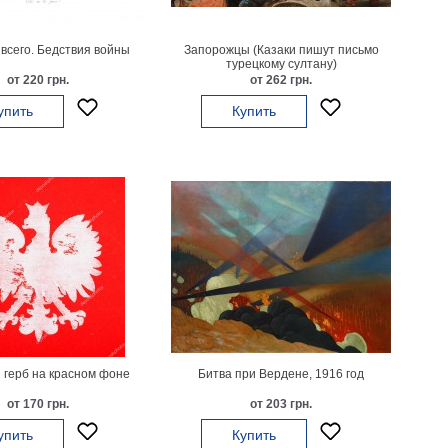
 всего. Бедствия войны
Запорожцы (Казаки пишут письмо
турецкому султану)
от 220 грн.
от 262 грн.
упить
Купить
 герб на красном фоне
Битва при Вердене, 1916 год
от 170 грн.
от 203 грн.
упить
Купить