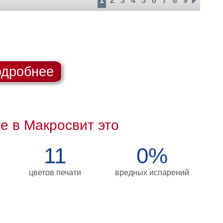
1
2
3
4
5
6
7
8
9
дробнее
те в Макросвит это
11
0%
цветов печати
вредных испарений