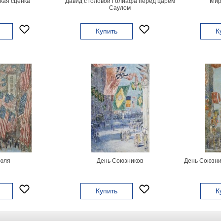
кая сценка
Давид с головой Голиафа перед царем
Мир
Саулом
Купить
К
юля
День Союзников
День Союзни
Купить
К