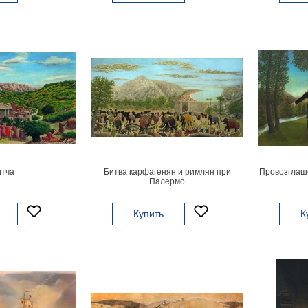
тча
Битва карфагенян и римлян при
Провозглаш
Палермо
Купить
К