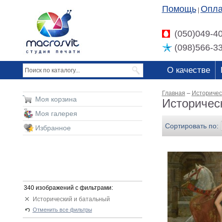
Помощь
Опла
|
(050)049-4
(098)566-3
О качестве
Главная
–
Историчес
Моя корзина
Историчес
Моя галерея
Сортировать по:
Избранное
340 изображений с фильтрами:
Исторический и батальный
Отменить все фильтры