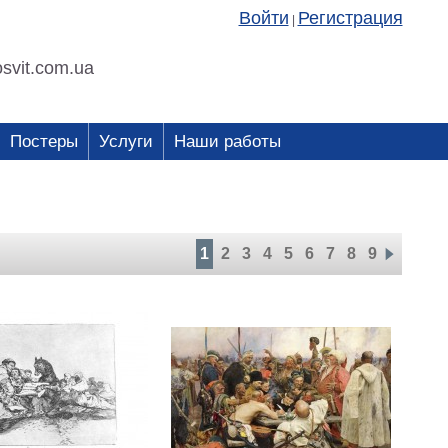
Войти
Регистрация
|
svit.com.ua
Постеры
Услуги
Наши работы
1
2
3
4
5
6
7
8
9