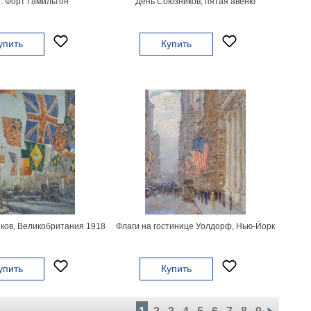
. Форт Гамильтон
День Союзников, пятая авеню
упить
Купить
ков, Великобритания 1918
Флаги на гостинице Уолдорф, Нью-Йорк
упить
Купить