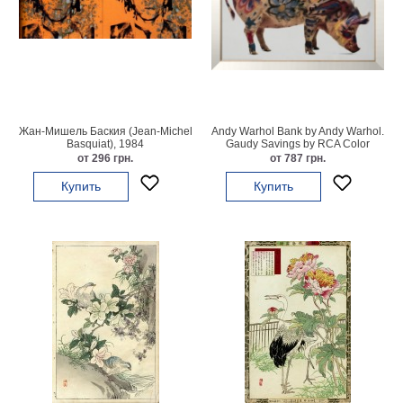
Небо
Абстракция
В
комнату
Айвазовский
Животные
Космос
Жан-Мишель Баския (Jean-Michel
Andy Warhol Bank by Andy Warhol.
В
Basquiat), 1984
Gaudy Savings by RCA Color
Scanner. Pretty as a Pi
от 296 грн.
от 787 грн.
детскую
Да
Винчи
Купить
Купить
Города
Мосты
В
ресторан
Ван
Гог
Замки
Еда
В
бар
Моне
Цветы
Натюрморт