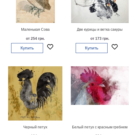
Мотивирующие
Города
Нью
Йорк
Маленькая Сова
Две курицы и ветка сакуры
Посмотреть
от 254 грн.
от 173 грн.
все
Купить
Купить
темы
Услуги
Багетная
мастерская
Рамы
для
картин
Черный петух
Белый петух с красным гребнем
Печать