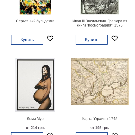
картин
Подарочные
карты
Серьезный бульдожка
Иван ІІІ Васильевич. Гравюра из
Ваше
книги "Космография". 1575
фото
Купить
Купить
Модульные
Цветы
Абстракции
Города
Море
В
спальню
В
детскую
В
ванную
Времена
года
Горы
Деми Мур
Карта Украины 1745
В
от 214 грн.
от 195 грн.
кухню
В