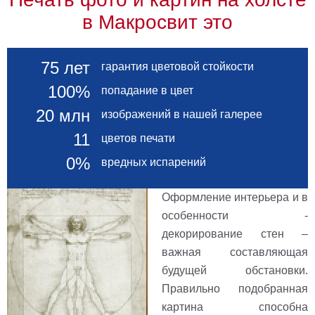
в Макросвит это
75 лет
гарантия цветовой стойкости
100%
попадание в цвет
20 млн
изображений в нашей галерее
11
цветов печати
0%
вредных испарений
Оформление интерьера и в
особенности -
декорирование стен –
важная составляющая
будущей обстановки.
Правильно подобранная
картина способна