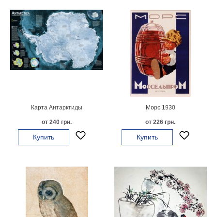
Детские
Черно
белые
Автомобили
Девушки
Ретро
В
кухню
Военные
Игровые
Карта Антарктиды
Морс 1930
Советские
от 240 грн.
от 226 грн.
В
офис
Купить
Купить
Цветы
Рок
группы
Спорт
В
спальню
Природа
Мерилин
Монро
Футбол