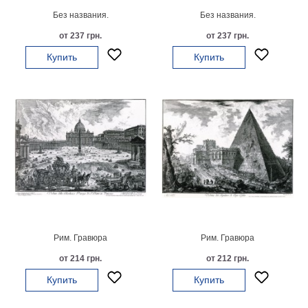
Без названия.
Без названия.
В
кухню
Климт
от 237 грн.
от 237 грн.
Море
Купить
Купить
Старинные
карты
В
ванную
Уорхолл
Городские
пейзажи
В
зал
Пикассо
Посмотреть
все
Рим. Гравюра
Рим. Гравюра
от 214 грн.
от 212 грн.
темы
Купить
Купить
Постеры