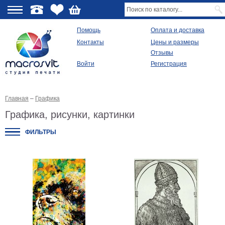
О
Помощь
Оплата и доставка
Контакты
Цены и размеры
качестве
Отзывы
Войти
Регистрация
Виды
продукции
Главная
–
Графика
Модульные
картины
Графика, рисунки, картинки
Репродукции
Плакаты
ФИЛЬТРЫ
Ваше
фото
на
холсте
Картины
в
раме
Все
изображения
Рамы
для