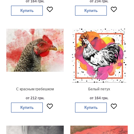
от 164 грн.
от 234 грн.
на
Купить
Купить
холсте
больших
размеров
Наши
работы
С красным гребешком
Белый петух
от 212 грн.
от 164 грн.
Купить
Купить