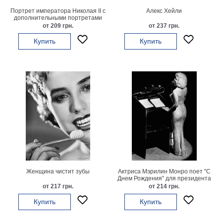
Портрет императора Николая II с
Алекс Хейли
В
дополнительными портретами
кухню
Климт
императоров Александра I и
от 209 грн.
от 237 грн.
Николая I
Море
Купить
Купить
Старинные
карты
В
ванную
Уорхолл
Городские
пейзажи
В
зал
Пикассо
Посмотреть
все
Женщина чистит зубы
Актриса Мэрилин Монро поет "С
Днем Рождения" для президента
Джона Ф. Кеннеди
от 217 грн.
от 214 грн.
темы
Купить
Купить
Постеры