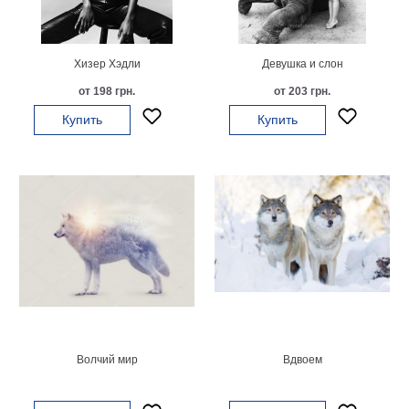
картин
Подарочные
карты
Хизер Хэдли
Девушка и слон
Ваше
от 198 грн.
от 203 грн.
фото
Купить
Купить
Модульные
Цветы
Абстракции
Города
Море
В
спальню
В
детскую
В
ванную
Времена
года
Горы
Волчий мир
Вдвоем
В
кухню
В