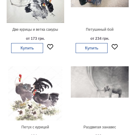
Мотивирующие
Города
Нью
Йорк
Две курицы и ветка сакуры
Петушиный бой
Посмотреть
от 173 грн.
от 234 грн.
все
Купить
Купить
темы
Услуги
Багетная
мастерская
Рамы
для
картин
Петух с курицей
Раздвигая занавес
Печать