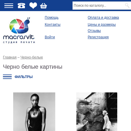
О
Помощь
Оплата и доставка
Контакты
Цены и размеры
качестве
Отзывы
Войти
Регистрация
Виды
продукции
Главная
–
Черно-белые
Модульные
картины
Черно белые картины
Репродукции
Плакаты
ФИЛЬТРЫ
Ваше
фото
на
холсте
Картины
в
раме
Все
изображения
Рамы
для