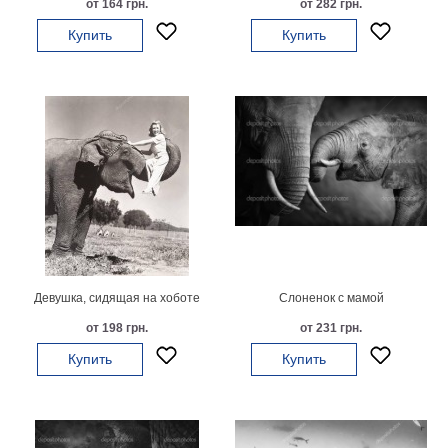
от 164 грн.
от 282 грн.
на
Купить
Купить
холсте
больших
размеров
Наши
работы
Девушка, сидящая на хоботе
Слоненок с мамой
от 198 грн.
от 231 грн.
Купить
Купить