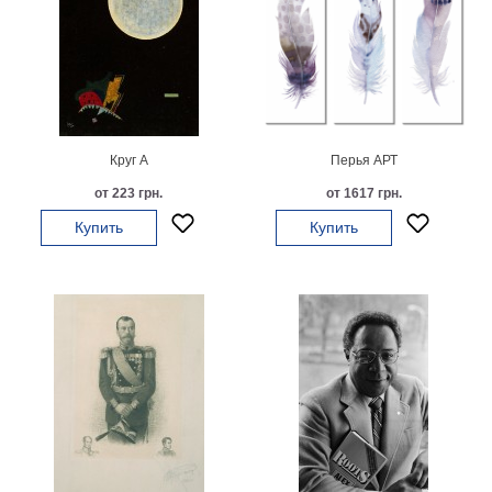
Небо
Абстракция
В
комнату
Айвазовский
Животные
Космос
Круг А
Перья АРТ
В
от 223 грн.
от 1617 грн.
детскую
Да
Винчи
Купить
Купить
Города
Мосты
В
ресторан
Ван
Гог
Замки
Еда
В
бар
Моне
Цветы
Натюрморт