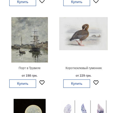
Купить
Купить
гостинную
Части
света
Посмотреть
все
темы
Картины
Пейзаж
Архитектура
В
Порт в Трувиле
Короткоклювый гуменник
офис
от 198 грн.
от 229 грн.
В
гостиную
Купить
Купить
Горы
Женщины
В
спальню
Импрессионизм