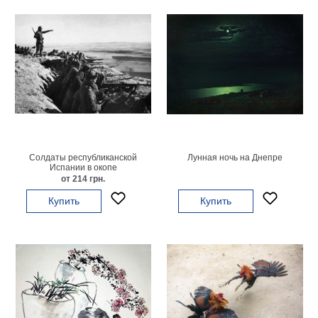
Детские
Черно
белые
Автомобили
Девушки
Ретро
В
кухню
Военные
Игровые
Солдаты республиканской
Лунная ночь на Днепре
Советские
Испании в окопе
от 214 грн.
В
офис
Купить
Купить
Цветы
Рок
группы
Спорт
В
спальню
Природа
Мерилин
Монро
Футбол