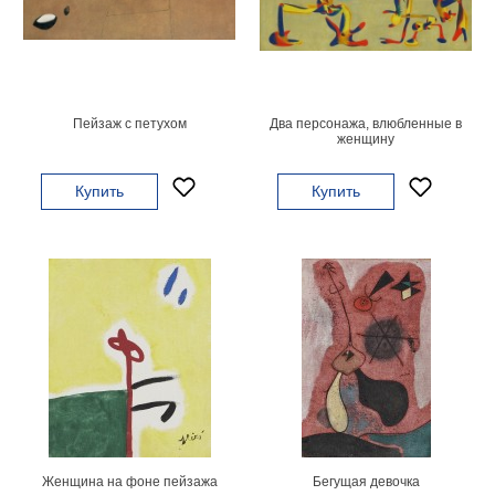
Мотивирующие
Города
Нью
Йорк
Посмотреть
Пейзаж с петухом
Два персонажа, влюбленные в
женщину
все
Купить
Купить
темы
Услуги
Багетная
мастерская
Рамы
для
картин
Печать
Женщина на фоне пейзажа
Бегущая девочка