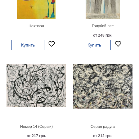
картин
Подарочные
карты
Ваше
Ноктюрн
Голубой лес
от 248 грн.
фото
Купить
Купить
Модульные
Цветы
Абстракции
Города
Море
В
спальню
В
детскую
В
ванную
Времена
года
Горы
Номер 14 (Серый)
Серая радуга
В
кухню
В
от 217 грн.
от 212 грн.