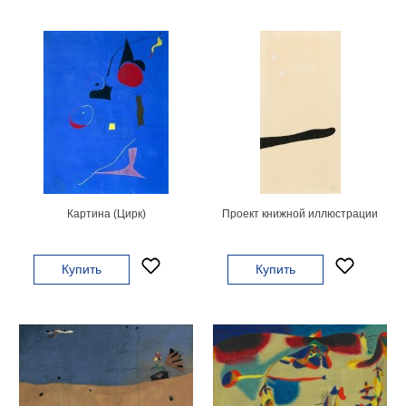
Детские
Черно
белые
Автомобили
Девушки
Ретро
В
кухню
Военные
Игровые
Советские
Картина (Цирк)
Проект книжной иллюстрации
В
офис
Цветы
Купить
Купить
Рок
группы
Спорт
В
спальню
Природа
Мерилин
Монро
Футбол