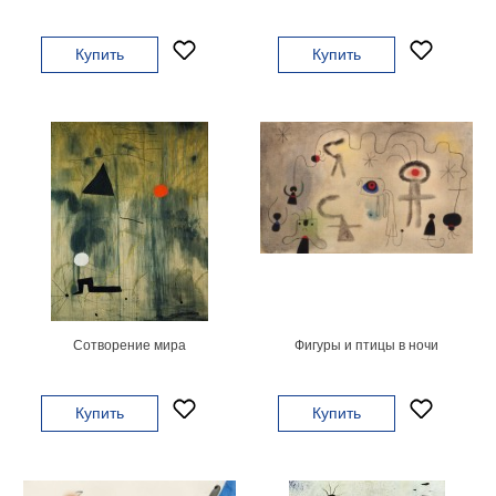
на
холсте
Купить
Купить
больших
размеров
Наши
работы
Сотворение мира
Фигуры и птицы в ночи
Купить
Купить