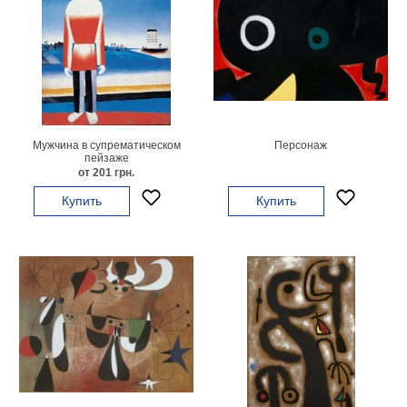
Небо
Абстракция
В
комнату
Айвазовский
Животные
Космос
В
Мужчина в супрематическом
Персонаж
пейзаже
детскую
Да
от 201 грн.
Винчи
Города
Купить
Купить
Мосты
В
ресторан
Ван
Гог
Замки
Еда
В
бар
Моне
Цветы
Натюрморт