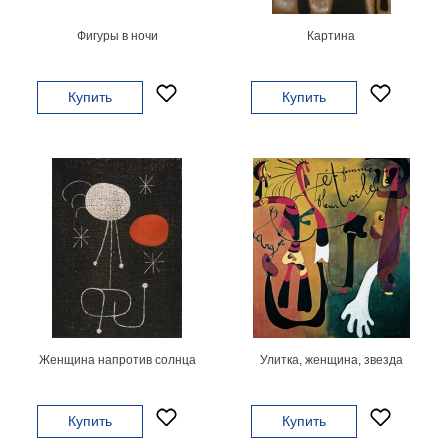
В
Фигуры в ночи
Картина
кухню
Климт
Море
Купить
Купить
Старинные
карты
В
ванную
Уорхолл
Городские
пейзажи
В
зал
Пикассо
Посмотреть
все
Женщина напротив солнца
Улитка, женщина, звезда
темы
Купить
Купить
Постеры