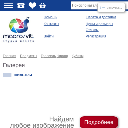
загрузка...
О
Помощь
Оплата и доставка
Контакты
Цены и размеры
качестве
Отзывы
Войти
Регистрация
Виды
продукции
Главная
–
Предметы
–
Грессель, Франц
–
Кубизм
Модульные
картины
Галерея
Репродукции
Плакаты
ФИЛЬТРЫ
Ваше
фото
на
холсте
Картины
в
раме
Все
изображения
Найдем
Подробнее
любое изображение
Рамы
для