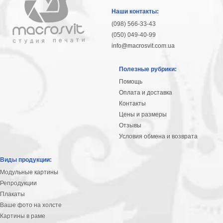
гостинную
Части
Наши контакты:
света
(098) 566-33-43
Посмотреть
(050) 049-40-99
info@macrosvit.com.ua
все
Полезные рубрики:
темы
Помощь
Оплата и доставка
Картины
Контакты
Пейзаж
Цены и размеры
Архитектура
Отзывы
В
Условия обмена и возврата
офис
В
Виды продукции:
гостиную
Модульные картины
Горы
Репродукции
Женщины
Плакаты
В
Ваше фото на холсте
спальню
Импрессионизм
Картины в раме