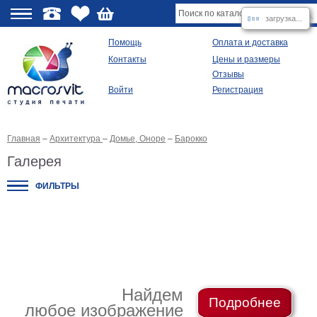
загрузка...
О
Помощь
Оплата и доставка
Контакты
Цены и размеры
качестве
Отзывы
Войти
Регистрация
Виды
продукции
Главная
–
Архитектура
–
Домье, Оноре
–
Барокко
Модульные
картины
Галерея
Репродукции
Плакаты
ФИЛЬТРЫ
Ваше
фото
на
холсте
Картины
в
раме
Все
изображения
Найдем
Подробнее
любое изображение
Рамы
для