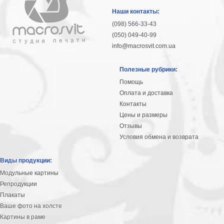
гостинную
Части
Наши контакты:
света
(098) 566-33-43
Посмотреть
(050) 049-40-99
info@macrosvit.com.ua
все
Полезные рубрики:
темы
Помощь
Оплата и доставка
Картины
Контакты
Пейзаж
Цены и размеры
Архитектура
Отзывы
В
Условия обмена и возврата
офис
В
Виды продукции:
гостиную
Модульные картины
Горы
Репродукции
Женщины
Плакаты
В
Ваше фото на холсте
спальню
Импрессионизм
Картины в раме