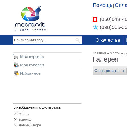
Помощь
Опла
|
(050)049-4
(098)566-3
О качестве
Главная
–
Мосты
–
Д
Моя корзина
Галерея
Моя галерея
Сортировать по:
Избранное
0 изображений с фильтрами:
Мосты
Барокко
Домье, Оноре