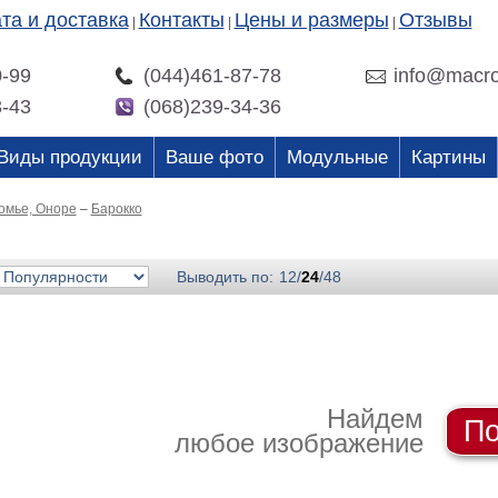
та и доставка
Контакты
Цены и размеры
Отзывы
|
|
|
0-99
(044)461-87-78
info@macro
3-43
(068)239-34-36
Виды продукции
Ваше фото
Модульные
Картины
омье, Оноре
–
Барокко
Выводить по:
12
/
24
/
48
Найдем
По
любое изображение