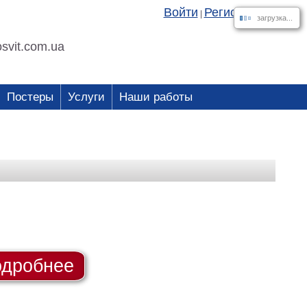
Войти
Регистрация
|
загрузка...
svit.com.ua
Постеры
Услуги
Наши работы
дробнее