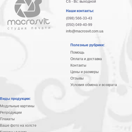
Сб - Вс: выходной
гостинную
Части
света
Наши контакты:
Посмотреть
(098) 566-33-43
(050) 049-40-99
все
info@macrosvit.com.ua
темы
Полезные рубрики:
Помощь
Картины
Оплата и доставка
Контакты
Пейзаж
Цены и размеры
Архитектура
Отзывы
В
офис
Условия обмена и возврата
В
гостиную
Виды продукции:
Горы
Модульные картины
Женщины
Репродукции
В
Плакаты
спальню
Ваше фото на холсте
Импрессионизм