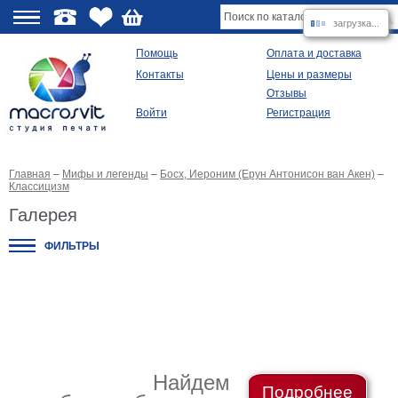
загрузка...
О
Помощь
Оплата и доставка
Контакты
Цены и размеры
качестве
Отзывы
Войти
Регистрация
Виды
продукции
Главная
–
Мифы и легенды
–
Босх, Иероним (Ерун Антонисон ван Акен)
–
Модульные
Классицизм
картины
Репродукции
Галерея
Плакаты
ФИЛЬТРЫ
Ваше
фото
на
холсте
Картины
в
раме
Все
изображения
Найдем
Рамы
Подробнее
для