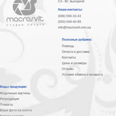
Сб - Вс: выходной
гостинную
Части
света
Наши контакты:
Посмотреть
(098) 566-33-43
(050) 049-40-99
все
info@macrosvit.com.ua
темы
Полезные рубрики:
Помощь
Картины
Оплата и доставка
Контакты
Пейзаж
Цены и размеры
Архитектура
Отзывы
В
офис
Условия обмена и возврата
В
гостиную
Виды продукции:
Горы
Модульные картины
Женщины
Репродукции
В
Плакаты
спальню
Ваше фото на холсте
Импрессионизм