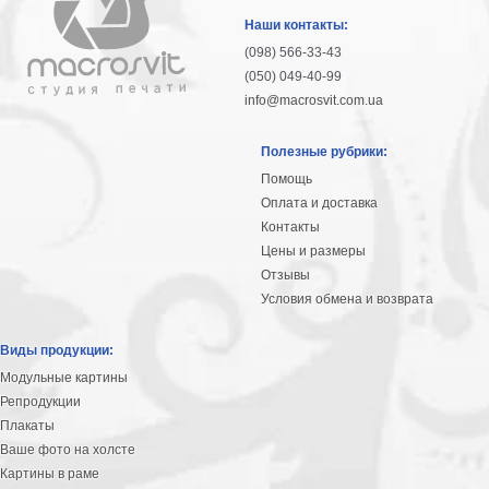
гостинную
Части
Наши контакты:
света
(098) 566-33-43
Посмотреть
(050) 049-40-99
info@macrosvit.com.ua
все
Полезные рубрики:
темы
Помощь
Оплата и доставка
Картины
Контакты
Пейзаж
Цены и размеры
Архитектура
Отзывы
В
Условия обмена и возврата
офис
В
Виды продукции:
гостиную
Модульные картины
Горы
Репродукции
Женщины
Плакаты
В
Ваше фото на холсте
спальню
Импрессионизм
Картины в раме