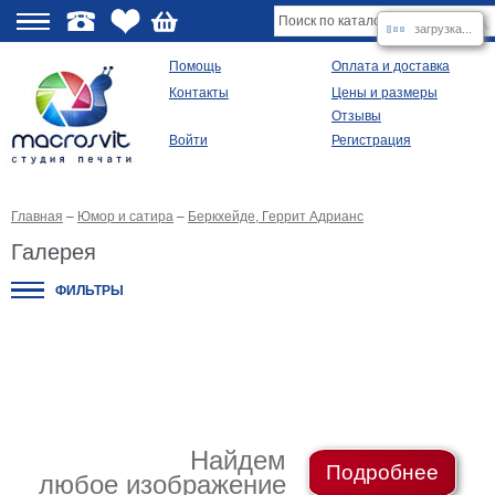
загрузка...
О
Помощь
Оплата и доставка
Контакты
Цены и размеры
качестве
Отзывы
Войти
Регистрация
Виды
продукции
Главная
–
Юмор и сатира
–
Беркхейде, Геррит Адрианс
Модульные
картины
Галерея
Репродукции
Плакаты
ФИЛЬТРЫ
Ваше
фото
на
холсте
Картины
в
раме
Все
изображения
Найдем
Подробнее
любое изображение
Рамы
для