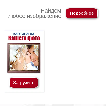
Небо
Абстракция
Найдем
Подробнее
В
любое изображение
комнату
Айвазовский
Животные
Космос
В
детскую
Да
Винчи
Города
Мосты
В
ресторан
Ван
Гог
Замки
Еда
Загрузить
В
бар
Моне
Цветы
Натюрморт