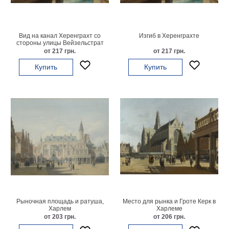
картин
Подарочные
карты
Вид на канал Херенграхт со
Изгиб в Херенграхте
Ваше
стороны улицы Вейзельстрат
от 217 грн.
от 217 грн.
фото
Купить
Купить
Модульные
Цветы
Абстракции
Города
Море
В
спальню
В
детскую
В
ванную
Времена
года
Горы
Рыночная площадь и ратуша,
Место для рынка и Гроте Керк в
Харлем
Харлеме
В
от 203 грн.
от 206 грн.
кухню
В