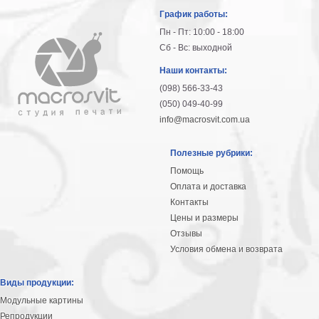
График работы:
В
кухню
Пн - Пт: 10:00 - 18:00
Климт
Сб - Вс: выходной
Море
Наши контакты:
Старинные
карты
(098) 566-33-43
В
(050) 049-40-99
ванную
Уорхолл
info@macrosvit.com.ua
Городские
пейзажи
Полезные рубрики:
В
Помощь
зал
Пикассо
Оплата и доставка
Контакты
Посмотреть
Цены и размеры
Отзывы
все
Условия обмена и возврата
темы
Виды продукции:
Модульные картины
Постеры
Репродукции