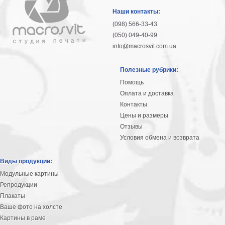
гостинную
Части
Наши контакты:
света
(098) 566-33-43
Посмотреть
(050) 049-40-99
info@macrosvit.com.ua
все
Полезные рубрики:
темы
Помощь
Оплата и доставка
Картины
Контакты
Пейзаж
Цены и размеры
Архитектура
Отзывы
В
Условия обмена и возврата
офис
В
Виды продукции:
гостиную
Модульные картины
Горы
Репродукции
Женщины
Плакаты
В
Ваше фото на холсте
спальню
Импрессионизм
Картины в раме