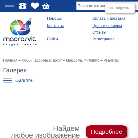
загрузка...
О
Помощь
Оплата и доставка
Контакты
Цены и размеры
качестве
Отзывы
Войти
Регистрация
Виды
продукции
Главная
–
Хобби, здоровье, досуг
–
Маццола, Филиппо
–
Реализм
Модульные
картины
Галерея
Репродукции
Плакаты
ФИЛЬТРЫ
Ваше
фото
на
холсте
Картины
в
раме
Все
изображения
Найдем
Подробнее
любое изображение
Рамы
для