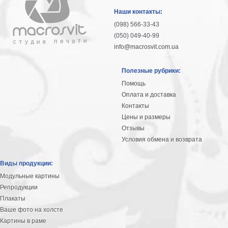
гостинную
Части
Наши контакты:
света
(098) 566-33-43
Посмотреть
(050) 049-40-99
info@macrosvit.com.ua
все
Полезные рубрики:
темы
Помощь
Оплата и доставка
Картины
Контакты
Пейзаж
Цены и размеры
Архитектура
Отзывы
В
Условия обмена и возврата
офис
В
Виды продукции:
гостиную
Модульные картины
Горы
Репродукции
Женщины
Плакаты
В
Ваше фото на холсте
спальню
Импрессионизм
Картины в раме