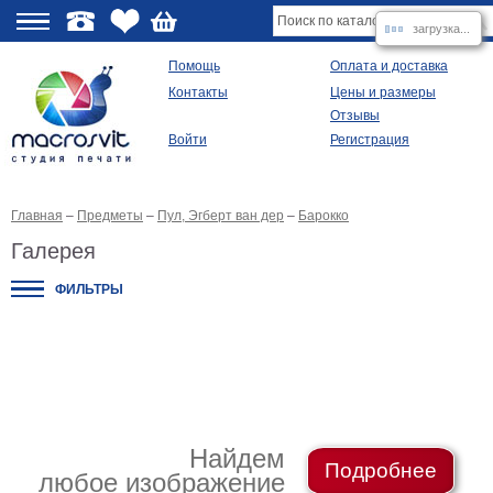
загрузка...
О
Помощь
Оплата и доставка
Контакты
Цены и размеры
качестве
Отзывы
Войти
Регистрация
Виды
продукции
Главная
–
Предметы
–
Пул, Эгберт ван дер
–
Барокко
Модульные
картины
Галерея
Репродукции
Плакаты
ФИЛЬТРЫ
Ваше
фото
на
холсте
Картины
в
раме
Все
изображения
Найдем
Подробнее
любое изображение
Рамы
для