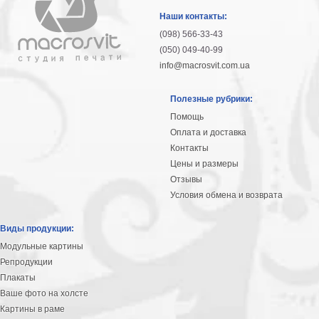
гостинную
Части
Наши контакты:
света
(098) 566-33-43
Посмотреть
(050) 049-40-99
info@macrosvit.com.ua
все
Полезные рубрики:
темы
Помощь
Оплата и доставка
Картины
Контакты
Пейзаж
Цены и размеры
Архитектура
Отзывы
В
Условия обмена и возврата
офис
В
Виды продукции:
гостиную
Модульные картины
Горы
Репродукции
Женщины
Плакаты
В
Ваше фото на холсте
спальню
Импрессионизм
Картины в раме