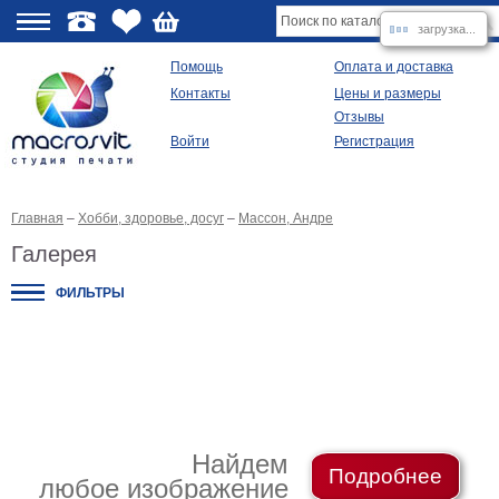
загрузка...
О
Помощь
Оплата и доставка
Контакты
Цены и размеры
качестве
Отзывы
Войти
Регистрация
Виды
продукции
Главная
–
Хобби, здоровье, досуг
–
Массон, Андре
Модульные
картины
Галерея
Репродукции
Плакаты
ФИЛЬТРЫ
Ваше
фото
на
холсте
Картины
в
раме
Все
изображения
Найдем
Подробнее
любое изображение
Рамы
для