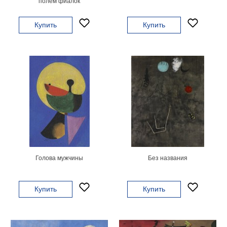
полем фиалок
на
холсте
Купить
Купить
больших
размеров
Наши
работы
Голова мужчины
Без названия
Купить
Купить