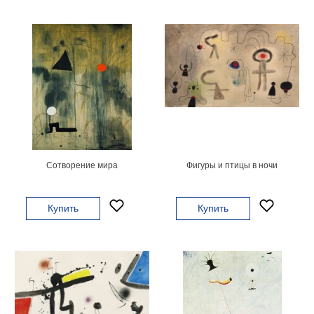
Детские
Черно
белые
Автомобили
Девушки
Ретро
В
кухню
Военные
Игровые
Советские
Сотворение мира
Фигуры и птицы в ночи
В
офис
Цветы
Купить
Купить
Рок
группы
Спорт
В
спальню
Природа
Мерилин
Монро
Футбол