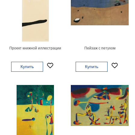
Небо
Абстракция
В
комнату
Айвазовский
Животные
Космос
В
Проект книжной иллюстрации
Пейзаж с петухом
детскую
Да
Винчи
Города
Купить
Купить
Мосты
В
ресторан
Ван
Гог
Замки
Еда
В
бар
Моне
Цветы
Натюрморт