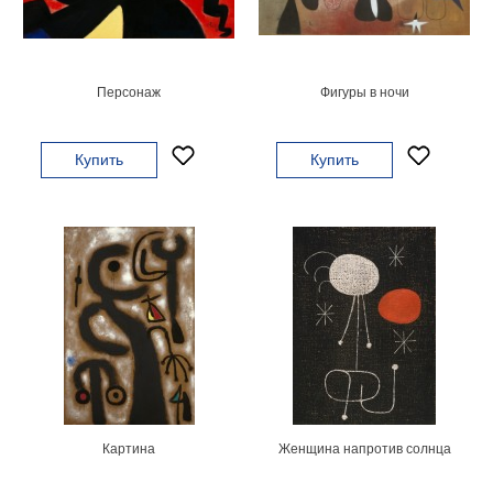
картин
Подарочные
карты
Ваше
Персонаж
Фигуры в ночи
фото
Купить
Купить
Модульные
Цветы
Абстракции
Города
Море
В
спальню
В
детскую
В
ванную
Времена
года
Горы
Картина
Женщина напротив солнца
В
кухню
В