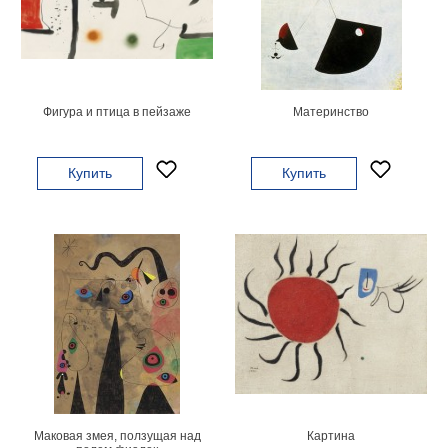
Мотивирующие
Города
Нью
Йорк
Посмотреть
Фигура и птица в пейзаже
Материнство
все
Купить
Купить
темы
Услуги
Багетная
мастерская
Рамы
для
картин
Печать
Маковая змея, ползущая над
Картина