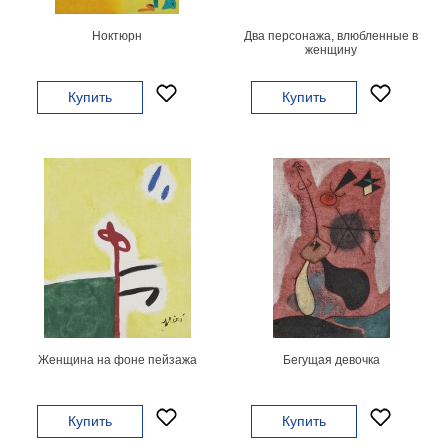
В
Ноктюрн
Два персонажа, влюбленные в
кухню
Климт
женщину
Море
Купить
Купить
Старинные
карты
В
ванную
Уорхолл
Городские
пейзажи
В
зал
Пикассо
Посмотреть
все
Женщина на фоне пейзажа
Бегущая девочка
темы
Купить
Купить
Постеры