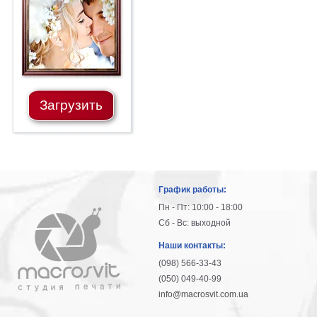
гостинную
Части
света
Посмотреть
все
Загрузить
темы
Картины
Пейзаж
Архитектура
График работы:
В
офис
Пн - Пт: 10:00 - 18:00
В
Сб - Вс: выходной
гостиную
Наши контакты:
Горы
(098) 566-33-43
Женщины
(050) 049-40-99
В
info@macrosvit.com.ua
спальню
Импрессионизм