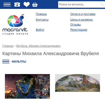
О
Помощь
Оплата и доставка
Контакты
Цены и размеры
качестве
Отзывы
Войти
Регистрация
Виды
продукции
Главная
–
Врубель, Михаил Александрович
Модульные
картины
Картины Михаила Александровича Врубеля
Репродукции
Плакаты
ФИЛЬТРЫ
Ваше
фото
на
холсте
Картины
в
раме
Все
изображения
Рамы
для