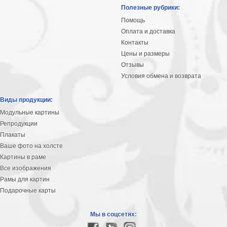
Небо
Полезные рубрики:
Абстракция
Помощь
В
Оплата и доставка
комнату
Айвазовский
Контакты
Цены и размеры
Животные
Отзывы
Космос
Условия обмена и возврата
В
детскую
Да
Виды продукции:
Винчи
Города
Модульные картины
Мосты
Репродукции
В
Плакаты
ресторан
Ваше фото на холсте
Ван
Картины в раме
Гог
Замки
Все изображения
Еда
Рамы для картин
В
Подарочные карты
бар
Моне
Цветы
Мы в соцсетях:
Натюрморт