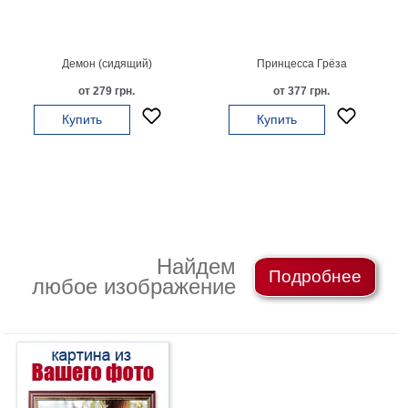
картин
Подарочные
карты
Демон (сидящий)
Принцесса Грёза
Ваше
от 279 грн.
от 377 грн.
фото
Купить
Купить
Модульные
Цветы
Абстракции
Города
Море
В
Найдем
Подробнее
спальню
В
любое изображение
детскую
В
ванную
Времена
года
Горы
В
кухню
В