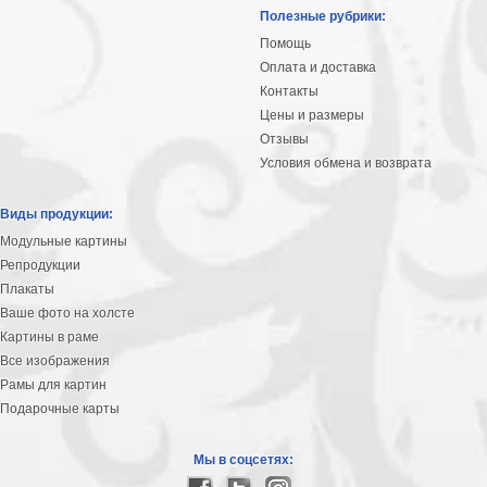
Небо
Полезные рубрики:
Абстракция
Помощь
В
Оплата и доставка
комнату
Айвазовский
Контакты
Цены и размеры
Животные
Отзывы
Космос
Условия обмена и возврата
В
детскую
Да
Виды продукции:
Винчи
Города
Модульные картины
Мосты
Репродукции
В
Плакаты
ресторан
Ваше фото на холсте
Ван
Картины в раме
Гог
Замки
Все изображения
Еда
Рамы для картин
В
Подарочные карты
бар
Моне
Цветы
Мы в соцсетях:
Натюрморт