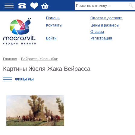
О
Помощь
Оплата и доставка
Контакты
Цены и размеры
качестве
Отзывы
Войти
Регистрация
Виды
продукции
Главная
–
Вейрасса, Жюль-Жак
Модульные
картины
Картины Жюля Жака Вейрасса
Репродукции
Плакаты
ФИЛЬТРЫ
Ваше
фото
на
холсте
Картины
в
раме
Все
изображения
Рамы
для