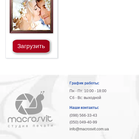
гостинную
Части
света
Посмотреть
все
Загрузить
темы
Картины
Пейзаж
Архитектура
График работы:
В
офис
Пн - Пт: 10:00 - 18:00
В
Сб - Вс: выходной
гостиную
Наши контакты:
Горы
(098) 566-33-43
Женщины
(050) 049-40-99
В
info@macrosvit.com.ua
спальню
Импрессионизм