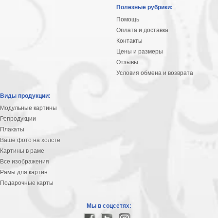
Небо
Полезные рубрики:
Абстракция
Помощь
В
Оплата и доставка
комнату
Айвазовский
Контакты
Цены и размеры
Животные
Отзывы
Космос
Условия обмена и возврата
В
детскую
Да
Виды продукции:
Винчи
Города
Модульные картины
Мосты
Репродукции
В
Плакаты
ресторан
Ваше фото на холсте
Ван
Картины в раме
Гог
Замки
Все изображения
Еда
Рамы для картин
В
Подарочные карты
бар
Моне
Цветы
Мы в соцсетях:
Натюрморт