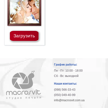
гостинную
Части
света
Посмотреть
все
Загрузить
темы
Картины
Пейзаж
Архитектура
График работы:
В
офис
Пн - Пт: 10:00 - 18:00
В
Сб - Вс: выходной
гостиную
Наши контакты:
Горы
(098) 566-33-43
Женщины
(050) 049-40-99
В
info@macrosvit.com.ua
спальню
Импрессионизм