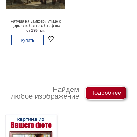
картин
Подарочные
карты
Ратуша на Замковой улице с
Ваше
церковью Святого Стефана
от 189 грн.
фото
Купить
Модульные
Цветы
Абстракции
Города
Море
В
Найдем
Подробнее
спальню
В
любое изображение
детскую
В
ванную
Времена
года
Горы
В
кухню
В