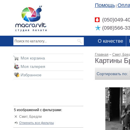
Помощь
Опла
|
(050)049-4
(098)566-3
О качестве
Главная
–
Смит, Бре
Моя корзина
Картины Б
Моя галерея
Сортировать по:
Избранное
5 изображений с фильтрами:
Смит, Бредли
Отменить все фильтры