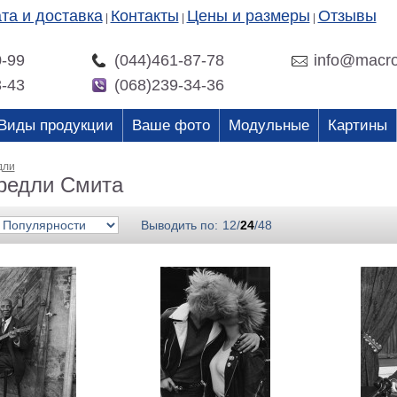
та и доставка
Контакты
Цены и размеры
Отзывы
|
|
|
0-99
(044)461-87-78
info@macro
3-43
(068)239-34-36
Виды продукции
Ваше фото
Модульные
Картины
дли
редли Смита
Выводить по:
12
/
24
/
48