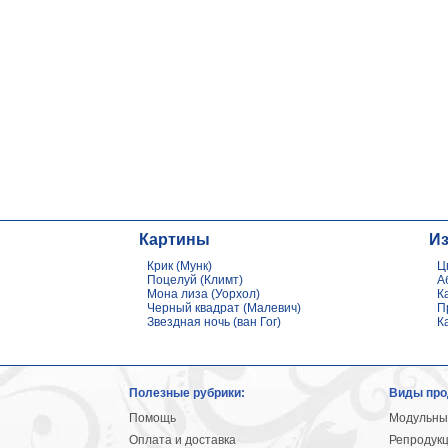
Картины
И
Крик (Мунк)
Ц
Поцелуй (Климт)
А
Мона лиза (Уорхол)
К
Черный квадрат (Малевич)
П
Звездная ночь (ван Гог)
К
Полезные рубрики:
Виды про
Помощь
Модульны
Оплата и доставка
Репродук