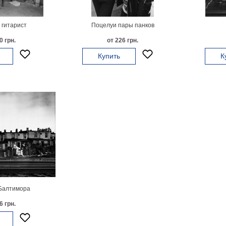
гитарист
Поцелуи пары панков
0 грн.
от 226 грн.
Купить
К
Балтимора
6 грн.