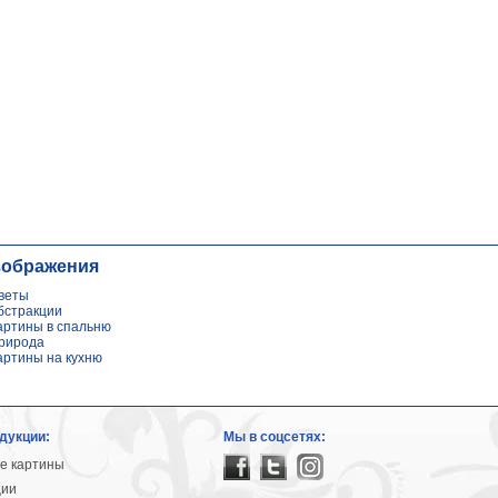
зображения
веты
бстракции
артины в спальню
рирода
артины на кухню
дукции:
Мы в соцсетях:
е картины
ции