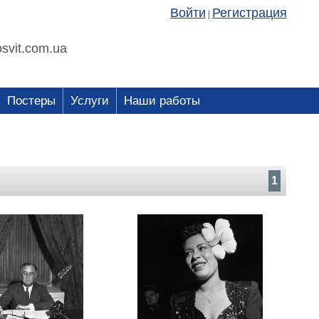
Войти
Регистрация
|
svit.com.ua
Постеры
Услуги
Наши работы
1