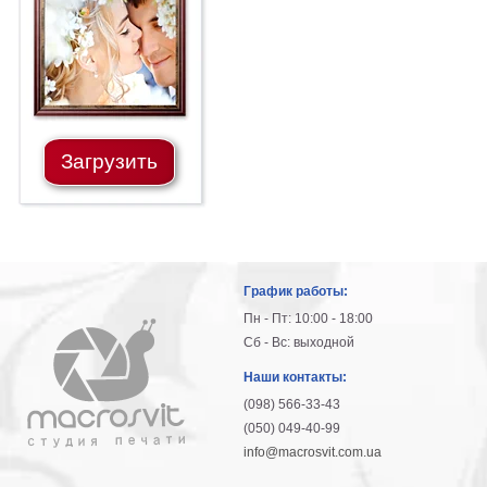
гостинную
Части
света
Посмотреть
все
Загрузить
темы
Картины
Пейзаж
Архитектура
График работы:
В
офис
Пн - Пт: 10:00 - 18:00
В
Сб - Вс: выходной
гостиную
Наши контакты:
Горы
(098) 566-33-43
Женщины
(050) 049-40-99
В
info@macrosvit.com.ua
спальню
Импрессионизм