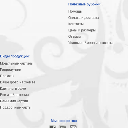
Небо
Полезные рубрики:
Абстракция
Помощь
В
Оплата и доставка
комнату
Айвазовский
Контакты
Цены и размеры
Животные
Отзывы
Космос
Условия обмена и возврата
В
детскую
Да
Виды продукции:
Винчи
Города
Модульные картины
Мосты
Репродукции
В
Плакаты
ресторан
Ваше фото на холсте
Ван
Картины в раме
Гог
Замки
Все изображения
Еда
Рамы для картин
В
Подарочные карты
бар
Моне
Цветы
Мы в соцсетях:
Натюрморт