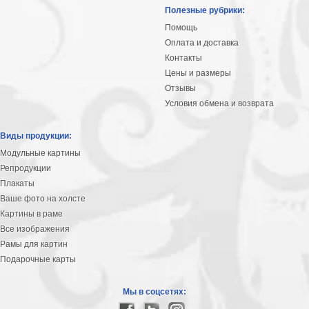
Небо
Полезные рубрики:
Абстракция
Помощь
В
Оплата и доставка
комнату
Айвазовский
Контакты
Цены и размеры
Животные
Отзывы
Космос
Условия обмена и возврата
В
детскую
Да
Виды продукции:
Винчи
Города
Модульные картины
Мосты
Репродукции
В
Плакаты
ресторан
Ваше фото на холсте
Ван
Картины в раме
Гог
Замки
Все изображения
Еда
Рамы для картин
В
Подарочные карты
бар
Моне
Цветы
Мы в соцсетях:
Натюрморт