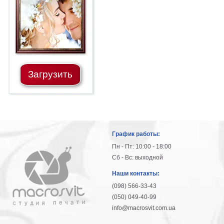
гостинную
Части
света
Посмотреть
все
Загрузить
темы
Картины
Пейзаж
Архитектура
График работы:
В
офис
Пн - Пт: 10:00 - 18:00
В
Сб - Вс: выходной
гостиную
Наши контакты:
Горы
(098) 566-33-43
Женщины
(050) 049-40-99
В
info@macrosvit.com.ua
спальню
Импрессионизм