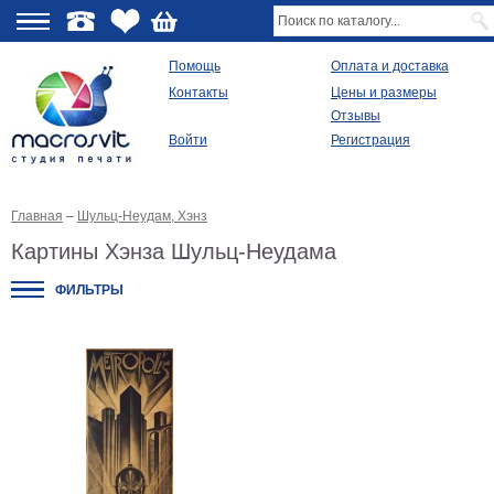
О
Помощь
Оплата и доставка
Контакты
Цены и размеры
качестве
Отзывы
Войти
Регистрация
Виды
продукции
Главная
–
Шульц-Неудам, Хэнз
Модульные
картины
Картины Хэнза Шульц-Неудама
Репродукции
Плакаты
ФИЛЬТРЫ
Ваше
фото
на
холсте
Картины
в
раме
Все
изображения
Рамы
для