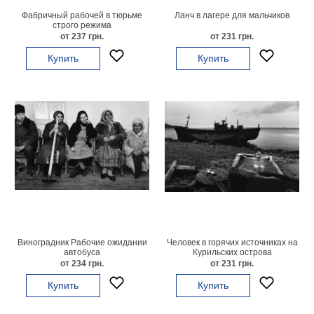
Фабричный рабочей в тюрьме
Ланч в лагере для мальчиков
В
строго режима
кухню
Климт
от 237 грн.
от 231 грн.
Море
Купить
Купить
Старинные
карты
В
ванную
Уорхолл
Городские
пейзажи
В
зал
Пикассо
Посмотреть
все
Виноградник Рабочие ожидании
Человек в горячих источниках на
автобуса
Курильских острова
от 234 грн.
от 231 грн.
темы
Купить
Купить
Постеры