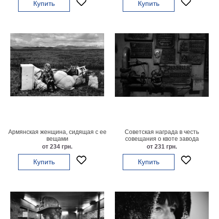
Купить
Купить
гостинную
Части
света
Посмотреть
все
темы
Картины
Пейзаж
Архитектура
В
Армянская женщина, сидящая с ее
Советская награда в честь
офис
вещами
совещания о квоте завода
от 234 грн.
от 231 грн.
В
гостиную
Купить
Купить
Горы
Женщины
В
спальню
Импрессионизм