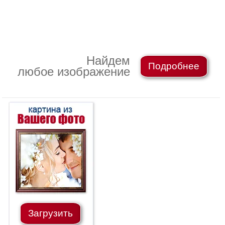
Детские
Черно
белые
Автомобили
Девушки
Найдем
Подробнее
Ретро
любое изображение
В
кухню
Военные
Игровые
Советские
В
офис
Цветы
Рок
группы
Спорт
В
спальню
Природа
Мерилин
Загрузить
Монро
Футбол