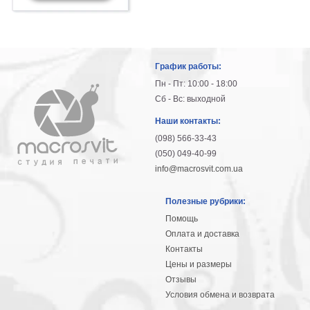
Мотивирующие
Города
Нью
Йорк
График работы:
Посмотреть
Пн - Пт: 10:00 - 18:00
Сб - Вс: выходной
все
Наши контакты:
(098) 566-33-43
темы
(050) 049-40-99
info@macrosvit.com.ua
Услуги
Багетная
Полезные рубрики:
мастерская
Помощь
Оплата и доставка
Рамы
Контакты
для
Цены и размеры
Отзывы
картин
Условия обмена и возврата
Печать