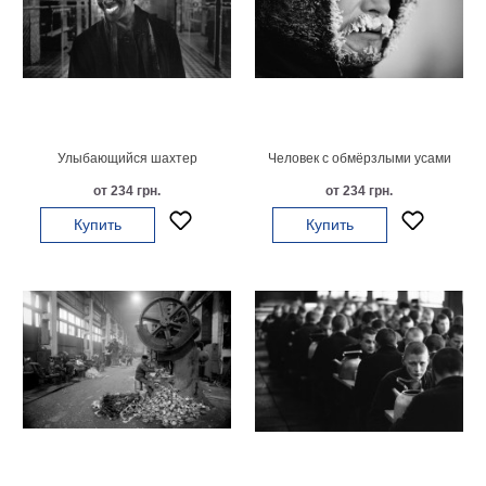
Небо
Абстракция
В
комнату
Айвазовский
Животные
Космос
Улыбающийся шахтер
Человек с обмёрзлыми усами
В
от 234 грн.
от 234 грн.
детскую
Да
Винчи
Купить
Купить
Города
Мосты
В
ресторан
Ван
Гог
Замки
Еда
В
бар
Моне
Цветы
Натюрморт