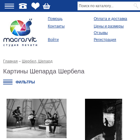
О
Помощь
Оплата и доставка
Контакты
Цены и размеры
качестве
Отзывы
Войти
Регистрация
Виды
продукции
Главная
–
Шербел, Шепард
Модульные
картины
Картины Шепарда Шербела
Репродукции
Плакаты
ФИЛЬТРЫ
Ваше
фото
на
холсте
Картины
в
раме
Все
изображения
Рамы
для