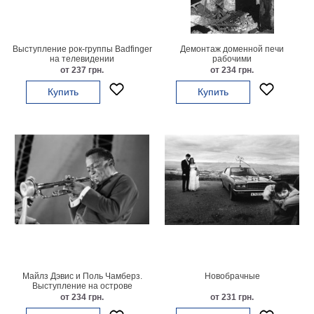
картин
Подарочные
карты
Выступление рок-группы Badfinger
Демонтаж доменной печи
Ваше
на телевидении
рабочими
от 237 грн.
от 234 грн.
фото
Купить
Купить
Модульные
Цветы
Абстракции
Города
Море
В
спальню
В
детскую
В
ванную
Времена
года
Горы
Майлз Дэвис и Поль Чамберз.
Новобрачные
Выступление на острове
В
от 234 грн.
от 231 грн.
кухню
В