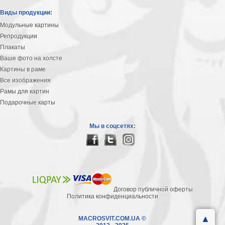
на
Виды продукции:
холсте
Модульные картины
Репродукции
больших
Плакаты
размеров
Ваше фото на холсте
Картины в раме
Наши
Все изображения
работы
Рамы для картин
Подарочные карты
Мы в соцсетях:
Договор публичной оферты
Политика конфиденциальности
▲
MACROSVIT.COM.UA ©