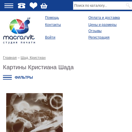
О
Помощь
Оплата и доставка
Контакты
Цены и размеры
качестве
Отзывы
Войти
Регистрация
Виды
продукции
Главная
–
Шад, Кристиан
Модульные
картины
Картины Кристиана Шада
Репродукции
Плакаты
ФИЛЬТРЫ
Ваше
фото
на
холсте
Картины
в
раме
Все
изображения
Рамы
для