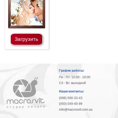
гостинную
Части
света
Посмотреть
все
Загрузить
темы
Картины
Пейзаж
Архитектура
График работы:
В
офис
Пн - Пт: 10:00 - 18:00
В
Сб - Вс: выходной
гостиную
Наши контакты:
Горы
(098) 566-33-43
Женщины
(050) 049-40-99
В
info@macrosvit.com.ua
спальню
Импрессионизм