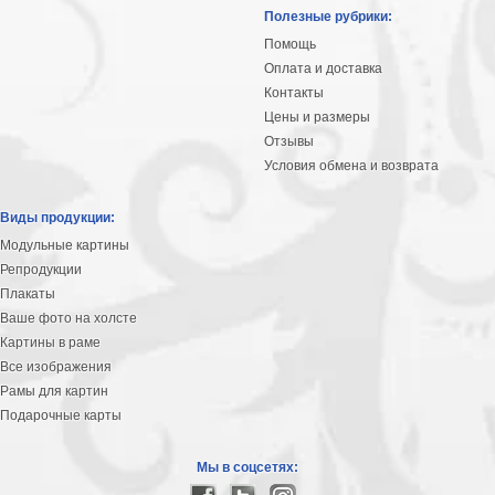
Небо
Полезные рубрики:
Абстракция
Помощь
В
Оплата и доставка
комнату
Айвазовский
Контакты
Цены и размеры
Животные
Отзывы
Космос
Условия обмена и возврата
В
детскую
Да
Виды продукции:
Винчи
Города
Модульные картины
Мосты
Репродукции
В
Плакаты
ресторан
Ваше фото на холсте
Ван
Картины в раме
Гог
Замки
Все изображения
Еда
Рамы для картин
В
Подарочные карты
бар
Моне
Цветы
Мы в соцсетях:
Натюрморт