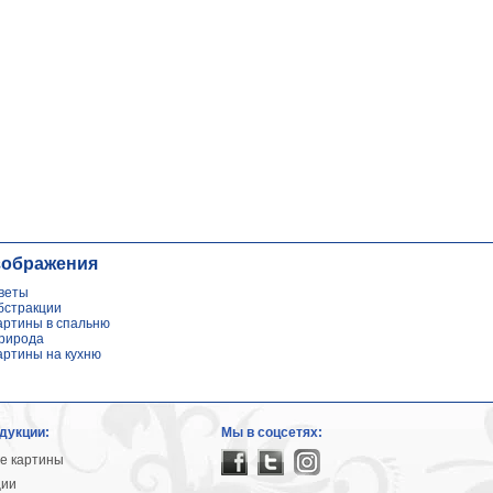
зображения
веты
бстракции
артины в спальню
рирода
артины на кухню
дукции:
Мы в соцсетях:
е картины
ции