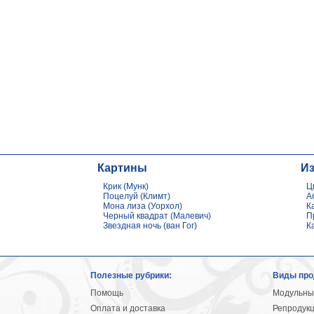
Картины
И
Крик (Мунк)
Ц
Поцелуй (Климт)
А
Мона лиза (Уорхол)
К
Черный квадрат (Малевич)
П
Звездная ночь (ван Гог)
К
Полезные рубрики:
Виды про
Помощь
Модульны
Оплата и доставка
Репродук