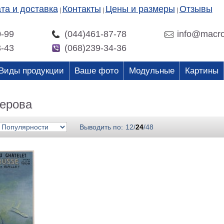
та и доставка
Контакты
Цены и размеры
Отзывы
|
|
|
0-99
(044)461-87-78
info@macro
3-43
(068)239-34-36
Виды продукции
Ваше фото
Модульные
Картины
ерова
Выводить по:
12
/
24
/
48