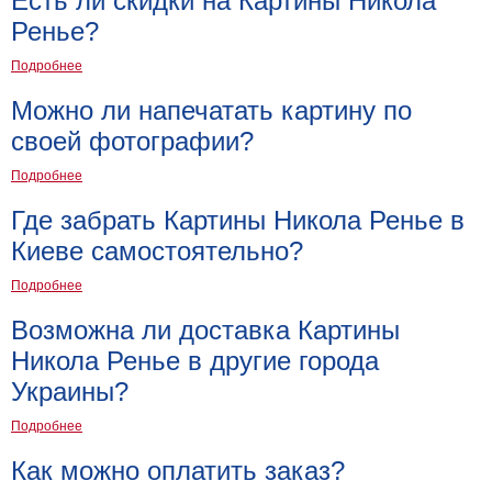
Есть ли скидки на Картины Никола
Ренье?
В
кухню
Климт
Подробнее
Море
Можно ли напечатать картину по
Старинные
своей фотографии?
карты
В
ванную
Уорхолл
Подробнее
Городские
Где забрать Картины Никола Ренье в
пейзажи
Киеве самостоятельно?
В
зал
Пикассо
Подробнее
Посмотреть
Возможна ли доставка Картины
Никола Ренье в другие города
все
Украины?
Подробнее
темы
Как можно оплатить заказ?
Постеры