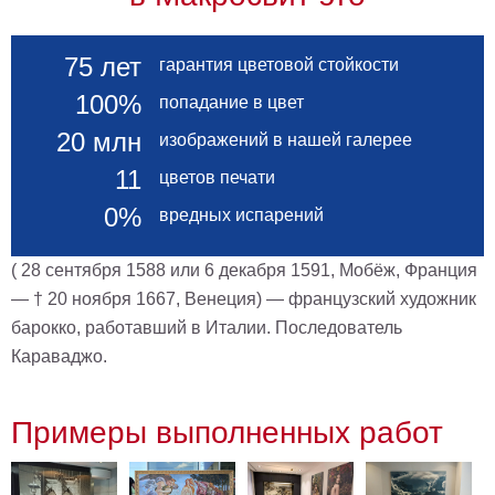
гостинную
Части
света
Посмотреть
75 лет
гарантия цветовой стойкости
100%
попадание в цвет
все
20 млн
изображений в нашей галерее
темы
11
цветов печати
0%
вредных испарений
Картины
Пейзаж
( 28 сентября 1588 или 6 декабря 1591, Мобёж, Франция
Архитектура
— † 20 ноября 1667, Венеция) — французский художник
В
офис
барокко, работавший в Италии. Последователь
В
гостиную
Караваджо.
Горы
Женщины
Примеры выполненных работ
В
спальню
Импрессионизм