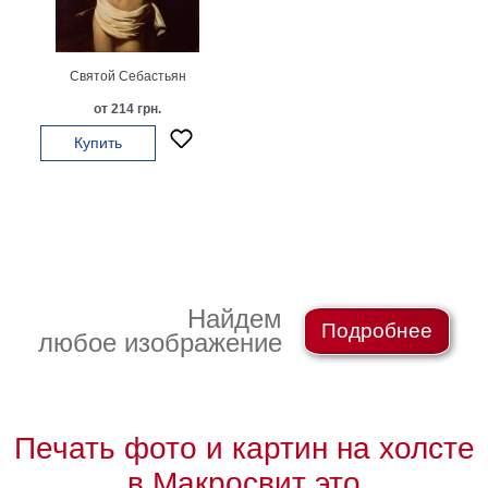
картин
Подарочные
карты
Святой Себастьян
Ваше
от 214 грн.
фото
Купить
Модульные
Цветы
Абстракции
Города
Море
В
Найдем
Подробнее
спальню
В
любое изображение
детскую
В
ванную
Времена
года
Горы
Печать фото и картин на холсте
В
кухню
в Макросвит это
В