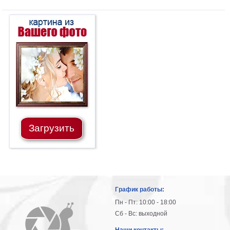
на
холсте
больших
размеров
Наши
работы
Загрузить
График работы:
Пн - Пт: 10:00 - 18:00
Сб - Вс: выходной
Наши контакты: