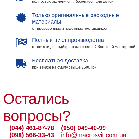
полностью экологичен и безопасен для детей
Мотивирующие
Города
Только оригинальные расходные
материалы
Нью
Йорк
от проверенных и надежных поставщиков
Посмотреть
Полный цикл производства
от печати до подбора рамы в нашей багетной мастерской
все
Бесплатная доставка
темы
при заказе на сумму свыше 2500 грн
Услуги
Багетная
Остались
мастерская
Рамы
вопросы?
для
картин
(044) 461-87-78
(050) 049-40-99
(098) 566-33-43
info@macrosvit.com.ua
Печать