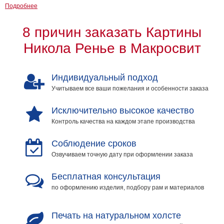
Подробнее
Детские
Черно
8 причин заказать Картины
белые
Автомобили
Никола Ренье в Макросвит
Девушки
Ретро
Индивидуальный подход
В
кухню
Учитываем все ваши пожелания и особенности заказа
Военные
Игровые
Исключительно высокое качество
Советские
Контроль качества на каждом этапе производства
В
офис
Соблюдение сроков
Цветы
Озвучиваем точную дату при оформлении заказа
Рок
группы
Спорт
Бесплатная консультация
В
по оформлению изделия, подбору рам и материалов
спальню
Природа
Мерилин
Печать на натуральном холсте
Монро
Футбол