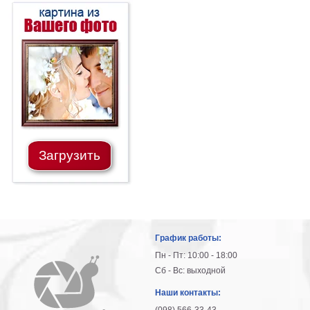
В
кухню
Климт
Море
Старинные
карты
В
ванную
Уорхолл
Городские
пейзажи
Загрузить
В
зал
Пикассо
Посмотреть
все
График работы:
Пн - Пт: 10:00 - 18:00
Сб - Вс: выходной
темы
Наши контакты:
Постеры