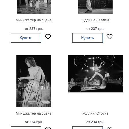
картин
Подарочные
карты
Мик Джаггер на сцене
Эдди Ван Хален
Ваше
от 237 грн.
от 237 грн.
фото
Купить
Купить
Модульные
Цветы
Абстракции
Города
Море
В
спальню
В
детскую
В
ванную
Времена
года
Горы
Мик Джаггер на сцене
Роллинг Стоунз
В
от 234 грн.
от 234 грн.
кухню
В