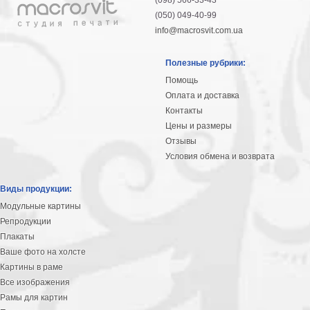
(098) 566-33-43
Детские
(050) 049-40-99
Черно
info@macrosvit.com.ua
белые
Автомобили
Полезные рубрики:
Девушки
Помощь
Ретро
Оплата и доставка
В
Контакты
кухню
Военные
Цены и размеры
Отзывы
Игровые
Условия обмена и возврата
Советские
В
Виды продукции:
офис
Цветы
Модульные картины
Рок
Репродукции
группы
Спорт
Плакаты
В
Ваше фото на холсте
спальню
Картины в раме
Природа
Все изображения
Мерилин
Рамы для картин
Монро
Футбол