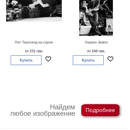
Небо
Абстракция
В
комнату
Айвазовский
Животные
Космос
Пит Таунсенд на сцене
Уоррен Зевон
В
от 231 грн.
от 240 грн.
детскую
Да
Винчи
Купить
Купить
Города
Мосты
В
ресторан
Ван
Гог
Замки
Еда
Найдем
В
Подробнее
любое изображение
бар
Моне
Цветы
Натюрморт