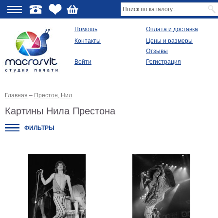
О
Помощь
Оплата и доставка
Контакты
Цены и размеры
качестве
Отзывы
Войти
Регистрация
Виды
продукции
Главная
–
Престон, Нил
Модульные
картины
Картины Нила Престона
Репродукции
Плакаты
ФИЛЬТРЫ
Ваше
фото
на
холсте
Картины
в
раме
Все
изображения
Рамы
для