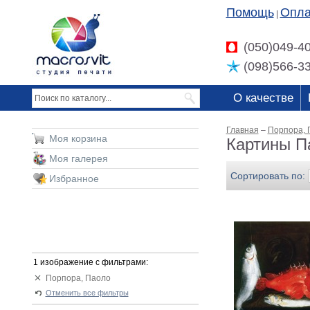
Помощь
Опла
|
(050)049-4
(098)566-3
О качестве
Главная
–
Порпора, 
Моя корзина
Картины П
Моя галерея
Сортировать по:
Избранное
1 изображение с фильтрами:
Порпора, Паоло
Отменить все фильтры