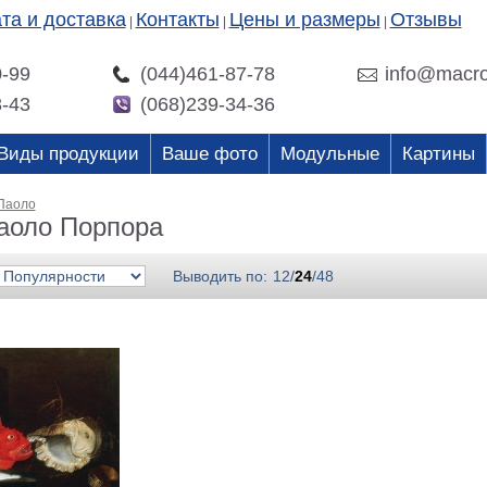
та и доставка
Контакты
Цены и размеры
Отзывы
|
|
|
0-99
(044)461-87-78
info@macro
3-43
(068)239-34-36
Виды продукции
Ваше фото
Модульные
Картины
Паоло
аоло Порпора
Выводить по:
12
/
24
/
48