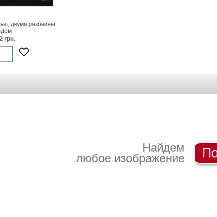
ью, двумя раковины
едом
2 грн.
Найдем
По
любое изображение