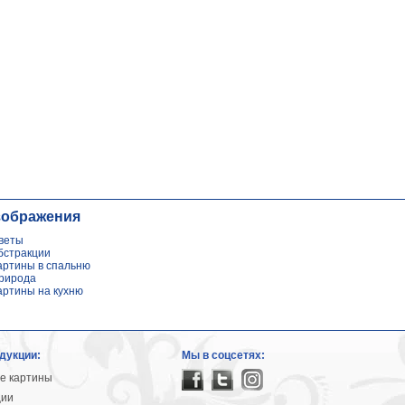
зображения
веты
бстракции
артины в спальню
рирода
артины на кухню
дукции:
Мы в соцсетях:
е картины
ции