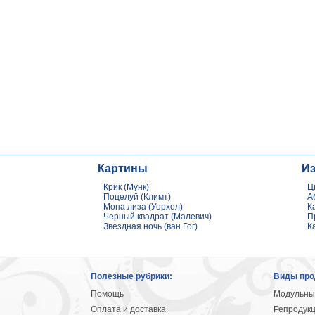
Картины
И
Крик (Мунк)
Ц
Поцелуй (Климт)
А
Мона лиза (Уорхол)
К
Черный квадрат (Малевич)
П
Звездная ночь (ван Гог)
К
Полезные рубрики:
Виды про
Помощь
Модульны
Оплата и доставка
Репродук