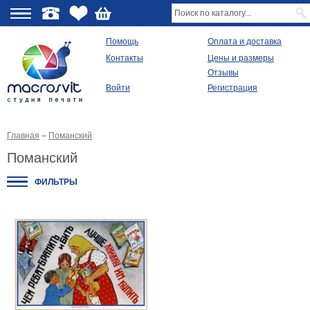
О
Помощь
Оплата и доставка
Контакты
Цены и размеры
качестве
Отзывы
Войти
Регистрация
Виды
продукции
Главная
–
Поманский
Модульные
картины
Поманский
Репродукции
Плакаты
ФИЛЬТРЫ
Ваше
фото
на
холсте
Картины
в
раме
Все
изображения
Рамы
для