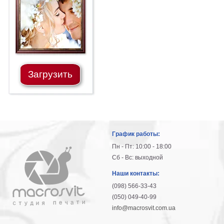
гостинную
Части
света
Посмотреть
все
Загрузить
темы
Картины
Пейзаж
Архитектура
График работы:
В
офис
Пн - Пт: 10:00 - 18:00
В
Сб - Вс: выходной
гостиную
Наши контакты:
Горы
(098) 566-33-43
Женщины
(050) 049-40-99
В
info@macrosvit.com.ua
спальню
Импрессионизм