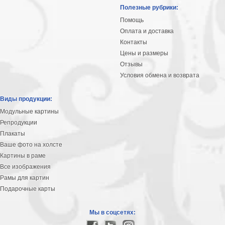
Небо
Полезные рубрики:
Абстракция
Помощь
В
Оплата и доставка
комнату
Айвазовский
Контакты
Цены и размеры
Животные
Отзывы
Космос
Условия обмена и возврата
В
детскую
Да
Виды продукции:
Винчи
Города
Модульные картины
Мосты
Репродукции
В
Плакаты
ресторан
Ваше фото на холсте
Ван
Картины в раме
Гог
Замки
Все изображения
Еда
Рамы для картин
В
Подарочные карты
бар
Моне
Цветы
Мы в соцсетях:
Натюрморт