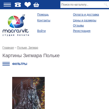
О
Помощь
Оплата и доставка
Контакты
Цены и размеры
качестве
Отзывы
Войти
Регистрация
Виды
продукции
Главная
–
Польке, Зигмар
Модульные
картины
Картины Зигмара Польке
Репродукции
Плакаты
ФИЛЬТРЫ
Ваше
фото
на
холсте
Картины
в
раме
Все
изображения
Рамы
для