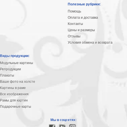
Небо
Полезные рубрики:
Абстракция
Помощь
В
Оплата и доставка
комнату
Айвазовский
Контакты
Цены и размеры
Животные
Отзывы
Космос
Условия обмена и возврата
В
детскую
Да
Виды продукции:
Винчи
Города
Модульные картины
Мосты
Репродукции
В
Плакаты
ресторан
Ваше фото на холсте
Ван
Картины в раме
Гог
Замки
Все изображения
Еда
Рамы для картин
В
Подарочные карты
бар
Моне
Цветы
Мы в соцсетях:
Натюрморт