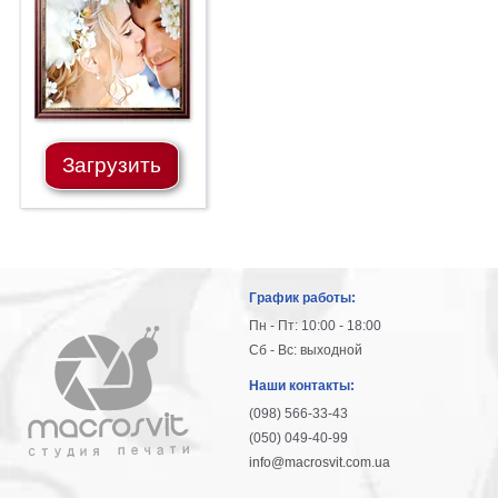
гостинную
Части
света
Посмотреть
все
Загрузить
темы
Картины
Пейзаж
Архитектура
График работы:
В
офис
Пн - Пт: 10:00 - 18:00
В
Сб - Вс: выходной
гостиную
Наши контакты:
Горы
(098) 566-33-43
Женщины
(050) 049-40-99
В
info@macrosvit.com.ua
спальню
Импрессионизм