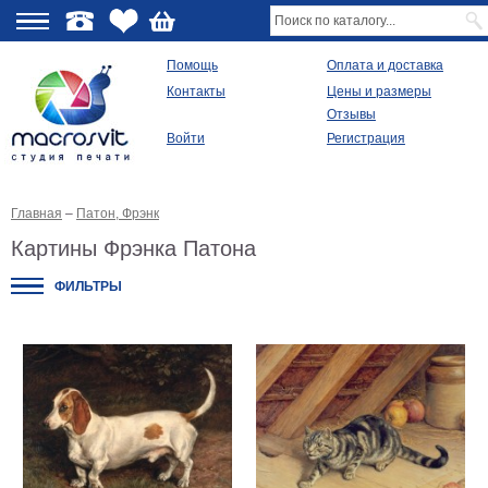
О
Помощь
Оплата и доставка
Контакты
Цены и размеры
качестве
Отзывы
Войти
Регистрация
Виды
продукции
Главная
–
Патон, Фрэнк
Модульные
картины
Картины Фрэнка Патона
Репродукции
Плакаты
ФИЛЬТРЫ
Ваше
фото
на
холсте
Картины
в
раме
Все
изображения
Рамы
для