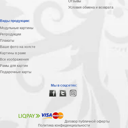
Отзывы
В
Условия обмена и возврата
кухню
Климт
Виды продукции:
Море
Модульные картины
Старинные
Репродукции
карты
В
Плакаты
ванную
Уорхолл
Ваше фото на холсте
Городские
Картины в раме
пейзажи
Все изображения
Рамы для картин
В
Подарочные карты
зал
Пикассо
Посмотреть
Мы в соцсетях:
все
темы
Договор публичной оферты
Постеры
Политика конфиденциальности