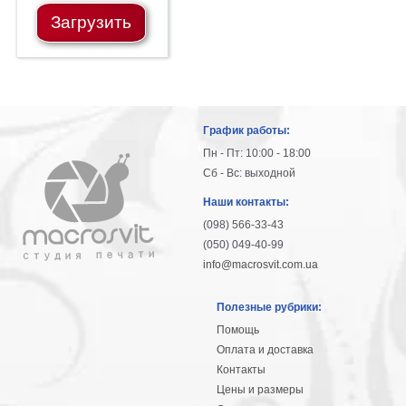
Небо
Загрузить
Абстракция
В
комнату
Айвазовский
Животные
Космос
График работы:
В
Пн - Пт: 10:00 - 18:00
детскую
Да
Сб - Вс: выходной
Винчи
Города
Наши контакты:
Мосты
(098) 566-33-43
В
(050) 049-40-99
ресторан
Ван
info@macrosvit.com.ua
Гог
Замки
Полезные рубрики:
Еда
Помощь
В
Оплата и доставка
бар
Моне
Контакты
Цветы
Цены и размеры
Натюрморт