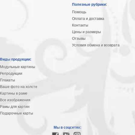
Небо
Полезные рубрики:
Абстракция
Помощь
В
Оплата и доставка
комнату
Айвазовский
Контакты
Цены и размеры
Животные
Отзывы
Космос
Условия обмена и возврата
В
детскую
Да
Виды продукции:
Винчи
Города
Модульные картины
Мосты
Репродукции
В
Плакаты
ресторан
Ваше фото на холсте
Ван
Картины в раме
Гог
Замки
Все изображения
Еда
Рамы для картин
В
Подарочные карты
бар
Моне
Цветы
Мы в соцсетях:
Натюрморт