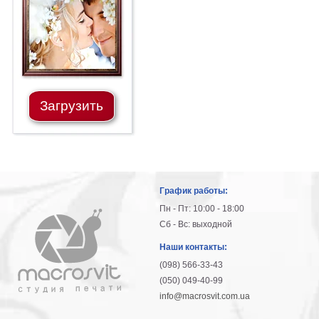
гостинную
Части
света
Посмотреть
все
Загрузить
темы
Картины
Пейзаж
Архитектура
График работы:
В
офис
Пн - Пт: 10:00 - 18:00
В
Сб - Вс: выходной
гостиную
Наши контакты:
Горы
(098) 566-33-43
Женщины
(050) 049-40-99
В
info@macrosvit.com.ua
спальню
Импрессионизм