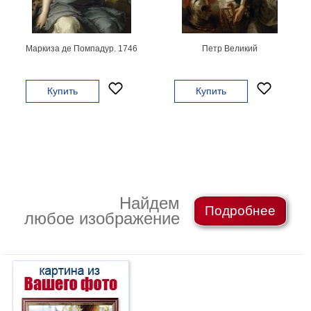
картин
Подарочные
карты
Маркиза де Помпадур. 1746
Петр Великий
Ваше
фото
Купить
Купить
Модульные
Цветы
Абстракции
Города
Море
В
Найдем
Подробнее
спальню
В
любое изображение
детскую
В
ванную
Времена
года
Горы
В
кухню
В