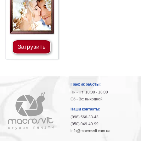
гостинную
Части
света
Посмотреть
все
Загрузить
темы
Картины
Пейзаж
Архитектура
График работы:
В
офис
Пн - Пт: 10:00 - 18:00
В
Сб - Вс: выходной
гостиную
Наши контакты:
Горы
(098) 566-33-43
Женщины
(050) 049-40-99
В
info@macrosvit.com.ua
спальню
Импрессионизм