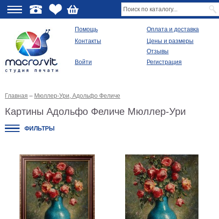
О
Помощь
Оплата и доставка
Контакты
Цены и размеры
качестве
Отзывы
Войти
Регистрация
Виды
продукции
Главная
–
Мюллер-Ури, Адольфо Феличе
Модульные
картины
Картины Адольфо Феличе Мюллер-Ури
Репродукции
Плакаты
ФИЛЬТРЫ
Ваше
фото
на
холсте
Картины
в
раме
Все
изображения
Рамы
для