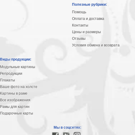
Небо
Полезные рубрики:
Абстракция
Помощь
В
Оплата и доставка
комнату
Айвазовский
Контакты
Цены и размеры
Животные
Отзывы
Космос
Условия обмена и возврата
В
детскую
Да
Виды продукции:
Винчи
Города
Модульные картины
Мосты
Репродукции
В
Плакаты
ресторан
Ваше фото на холсте
Ван
Картины в раме
Гог
Замки
Все изображения
Еда
Рамы для картин
В
Подарочные карты
бар
Моне
Цветы
Мы в соцсетях:
Натюрморт