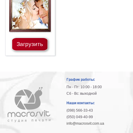
гостинную
Части
света
Посмотреть
все
Загрузить
темы
Картины
Пейзаж
Архитектура
График работы:
В
офис
Пн - Пт: 10:00 - 18:00
В
Сб - Вс: выходной
гостиную
Наши контакты:
Горы
(098) 566-33-43
Женщины
(050) 049-40-99
В
info@macrosvit.com.ua
спальню
Импрессионизм