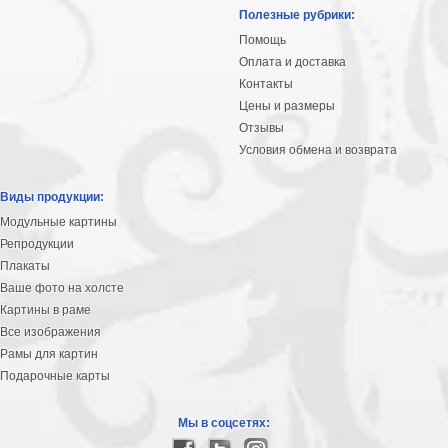
Небо
Полезные рубрики:
Абстракция
Помощь
В
Оплата и доставка
комнату
Айвазовский
Контакты
Цены и размеры
Животные
Отзывы
Космос
Условия обмена и возврата
В
детскую
Да
Виды продукции:
Винчи
Города
Модульные картины
Мосты
Репродукции
В
Плакаты
ресторан
Ваше фото на холсте
Ван
Картины в раме
Гог
Замки
Все изображения
Еда
Рамы для картин
В
Подарочные карты
бар
Моне
Цветы
Мы в соцсетях:
Натюрморт