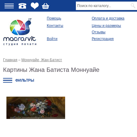
О
Помощь
Оплата и доставка
Контакты
Цены и размеры
качестве
Отзывы
Войти
Регистрация
Виды
продукции
Главная
–
Моннуайе, Жан-Батист
Модульные
картины
Картины Жана Батиста Моннуайе
Репродукции
Плакаты
ФИЛЬТРЫ
Ваше
фото
на
холсте
Картины
в
раме
Все
изображения
Рамы
для