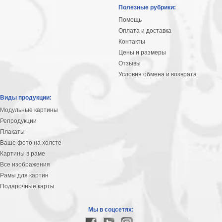
Небо
Полезные рубрики:
Абстракция
Помощь
В
Оплата и доставка
комнату
Айвазовский
Контакты
Цены и размеры
Животные
Отзывы
Космос
Условия обмена и возврата
В
детскую
Да
Виды продукции:
Винчи
Города
Модульные картины
Мосты
Репродукции
В
Плакаты
ресторан
Ваше фото на холсте
Ван
Картины в раме
Гог
Замки
Все изображения
Еда
Рамы для картин
В
Подарочные карты
бар
Моне
Цветы
Мы в соцсетях:
Натюрморт