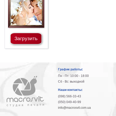
гостинную
Части
света
Посмотреть
все
Загрузить
темы
Картины
Пейзаж
Архитектура
График работы:
В
офис
Пн - Пт: 10:00 - 18:00
В
Сб - Вс: выходной
гостиную
Наши контакты:
Горы
(098) 566-33-43
Женщины
(050) 049-40-99
В
info@macrosvit.com.ua
спальню
Импрессионизм