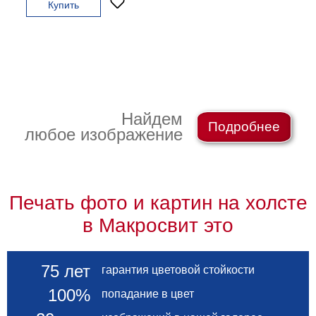
Купить
гостинную
Части
света
Посмотреть
все
темы
Найдем
Подробнее
любое изображение
Картины
Пейзаж
Архитектура
В
Печать фото и картин на холсте
офис
В
в Макросвит это
гостиную
Горы
Женщины
75 лет
гарантия цветовой стойкости
В
100%
попадание в цвет
спальню
Импрессионизм