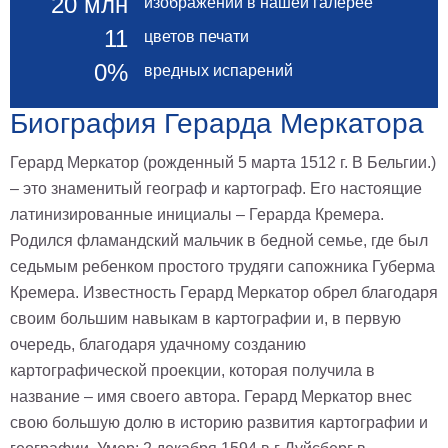
20 млн
изображений в нашей галерее
Небо
Абстракция
11
цветов печати
В
0%
вредных испарений
комнату
Айвазовский
Животные
Биография Герарда Меркатора
Космос
В
Герард Меркатор (рожденный 5 марта 1512 г. В Бельгии.)
детскую
Да
– это знаменитый географ и картограф. Его настоящие
Винчи
Города
латинизированные инициалы – Герарда Кремера.
Мосты
Родился фламандский мальчик в бедной семье, где был
В
седьмым ребенком простого трудяги сапожника Губерма
ресторан
Ван
Кремера. Известность Герард Меркатор обрел благодаря
Гог
Замки
своим большим навыкам в картографии и, в первую
Еда
очередь, благодаря удачному созданию
В
картографической проекции, которая получила в
бар
Моне
название – имя своего автора. Герард Меркатор внес
Цветы
свою большую долю в историю развития картографии и
Натюрморт