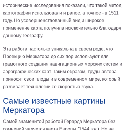
исторические исследования показали, что такой метод
Мотивирующие
картографии использовали и ранее, а точнее - в 1511
Города
году. Но усовершенствованный вид и широкое
Нью
Йорк
применение карта получила исключительно благодаря
Посмотреть
данному географу.
все
Эта работа настолько уникальна в своем роде, что
Проекцию Меркатора до сих пор используют для
темы
грамотного создания навигационных морских систем и
аэрографических карт. Таким образом, труды автора
Услуги
приносят свои плоды и в современном мире, который
Багетная
развивает технологии со скоростью звука.
мастерская
Самые известные картины
Рамы
Меркатора
для
картин
Самой знаменитой работой Герарда Меркатора без
Печать
сомнений является карта Европы (1544 год). Но не