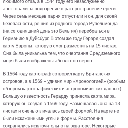
любимого отца, а в 1544 году его незаслуженно
Детские
арестовали за подозрение в распространение ереси.
Черно
Через семь месяцев парня отпустили и он, для своей
белые
Автомобили
безопасности, решил из родного города Рупельмонда
Девушки
(на сегодняшний день это Бельгия) перебраться в
Ретро
Германию в Дуйсбург. В этом же году Герард создал
В
карту Европы, которую смог разместить на 15 листах.
кухню
Военные
Она была уникальна тем, что очертания Средиземного
Игровые
моря были изображены абсолютно верно.
Советские
В 1564 году картограф сотворил карту Британских
В
офис
островов, а в 1569 – удивил мир «Хронологией» (особым
Цветы
обзором картографических и астрономических данных).
Рок
группы
Большую известность Герарду принесла карта мира,
Спорт
которую он создал в 1569 году. Размещалась она на 18
В
спальню
листах и очень отличалась своей формой. На карте не
Природа
были искаженными углы и формы. Расстояния
Мерилин
Монро
сохранялись исключительно на экваторе. Некоторые
Футбол