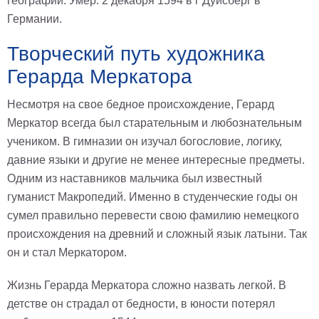
географии. Умер: 2 декабря 1594 в г Дуйсберг в
В
Германии.
кухню
Климт
Творческий путь художника
Море
Герарда Меркатора
Старинные
карты
В
Несмотря на свое бедное происхождение, Герард
ванную
Уорхолл
Меркатор всегда был старательным и любознательным
Городские
учеником. В гимназии он изучал богословие, логику,
пейзажи
давние языки и другие не менее интересные предметы.
В
Одним из наставников мальчика был известный
зал
Пикассо
гуманист Макропедий. Именно в студенческие годы он
Посмотреть
сумел правильно перевести свою фамилию немецкого
происхождения на древний и сложный язык латыни. Так
все
он и стал Меркатором.
темы
Жизнь Герарда Меркатора сложно назвать легкой. В
детстве он страдал от бедности, в юности потерял
Постеры