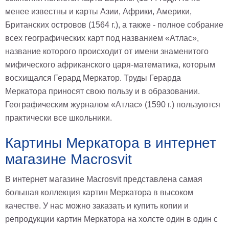
на
менее известны и карты Азии, Африки, Америки,
Британских островов (1564 г.), а также - полное собрание
холсте
всех географических карт под названием «Атлас»,
больших
название которого происходит от имени знаменитого
размеров
мифического африканского царя-математика, которым
Наши
восхищался Герард Меркатор. Труды Герарда
Меркатора приносят свою пользу и в образовании.
работы
Географическим журналом «Атлас» (1590 г.) пользуются
практически все школьники.
Картины Меркатора в интернет
магазине Macrosvit
В интернет магазине Macrosvit представлена самая
большая коллекция картин Меркатора в высоком
качестве. У нас можно заказать и купить копии и
репродукции картин Меркатора на холсте один в один с