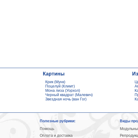
Картины
И
Крик (Мунк)
Ц
Поцелуй (Климт)
А
Мона лиза (Уорхол)
К
Черный квадрат (Малевич)
П
Звездная ночь (ван Гог)
К
Полезные рубрики:
Виды про
Помощь
Модульны
Оплата и доставка
Репродук