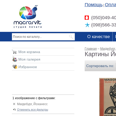
Помощь
Опла
|
(050)049-4
(098)566-3
О качестве
Главная
–
Магдебург
Моя корзина
Картины Й
Моя галерея
Сортировать по:
Избранное
1 изображение с фильтрами:
Магдебург, Йоханесс
Отменить все фильтры