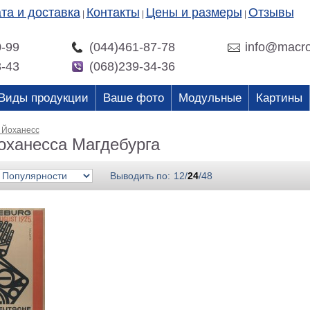
та и доставка
Контакты
Цены и размеры
Отзывы
|
|
|
0-99
(044)461-87-78
info@macro
3-43
(068)239-34-36
Виды продукции
Ваше фото
Модульные
Картины
, Йоханесс
оханесса Магдебурга
Выводить по:
12
/
24
/
48