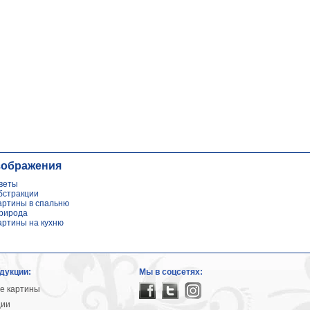
зображения
веты
бстракции
артины в спальню
рирода
артины на кухню
дукции:
Мы в соцсетях:
е картины
ции