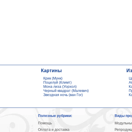
Картины
И
Крик (Мунк)
Ц
Поцелуй (Климт)
А
Мона лиза (Уорхол)
К
Черный квадрат (Малевич)
П
Звездная ночь (ван Гог)
К
Полезные рубрики:
Виды про
Помощь
Модульны
Оплата и доставка
Репродук