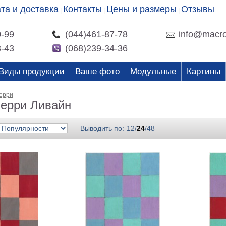
та и доставка
Контакты
Цены и размеры
Отзывы
|
|
|
0-99
(044)461-87-78
info@macro
3-43
(068)239-34-36
Виды продукции
Ваше фото
Модульные
Картины
ерри
ерри Ливайн
Выводить по:
12
/
24
/
48