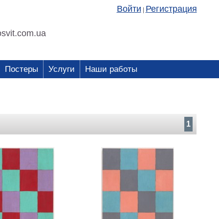
Войти
Регистрация
|
svit.com.ua
Постеры
Услуги
Наши работы
1