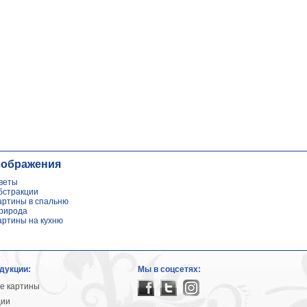
зображения
веты
бстракции
артины в спальню
рирода
артины на кухню
дукции:
Мы в соцсетях:
е картины
ции