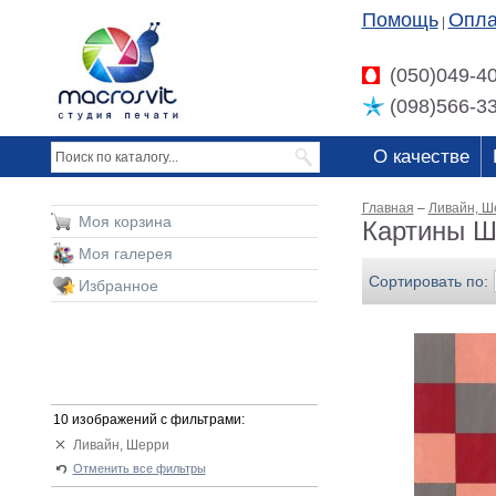
Помощь
Опла
|
(050)049-4
(098)566-3
О качестве
Главная
–
Ливайн, Ш
Моя корзина
Картины Ш
Моя галерея
Сортировать по:
Избранное
10 изображений с фильтрами:
Ливайн, Шерри
Отменить все фильтры