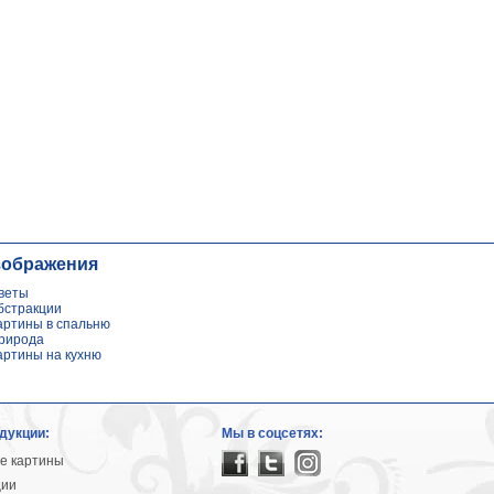
зображения
веты
бстракции
артины в спальню
рирода
артины на кухню
дукции:
Мы в соцсетях:
е картины
ции