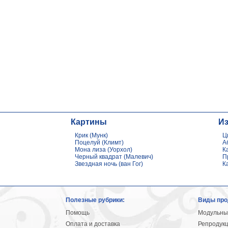
Картины
И
Крик (Мунк)
Ц
Поцелуй (Климт)
А
Мона лиза (Уорхол)
К
Черный квадрат (Малевич)
П
Звездная ночь (ван Гог)
К
Полезные рубрики:
Виды про
Помощь
Модульны
Оплата и доставка
Репродук