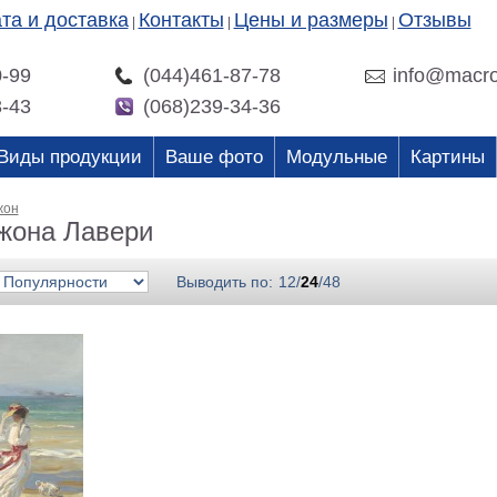
та и доставка
Контакты
Цены и размеры
Отзывы
|
|
|
0-99
(044)461-87-78
info@macro
3-43
(068)239-34-36
Виды продукции
Ваше фото
Модульные
Картины
жон
жона Лавери
Выводить по:
12
/
24
/
48