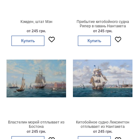
картин
Подарочные
карты
Кэмден, штат Мэн
Прибытие китобойного судна
Ваше
Рипер в гавань Нантакета
от 245 грн.
от 245 грн.
фото
Купить
Купить
Модульные
Цветы
Абстракции
Города
Море
В
спальню
В
детскую
В
ванную
Времена
года
Горы
Властелин морей отплывает из
Китобойное судно Лексингтон
Бостона
отплывает из Нантакета
В
от 245 грн.
от 245 грн.
кухню
В