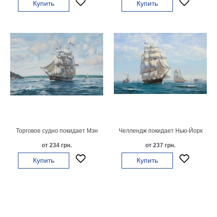
Купить
Купить
гостинную
Части
света
Посмотреть
все
темы
Картины
Пейзаж
Архитектура
В
Торговое судно покидает Мэн
Челлендж покидает Нью-Йорк
офис
от 234 грн.
от 237 грн.
В
гостиную
Купить
Купить
Горы
Женщины
В
спальню
Импрессионизм