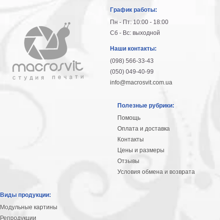
График работы:
В
кухню
Пн - Пт: 10:00 - 18:00
Климт
Сб - Вс: выходной
Море
Наши контакты:
Старинные
карты
(098) 566-33-43
В
(050) 049-40-99
ванную
Уорхолл
info@macrosvit.com.ua
Городские
пейзажи
Полезные рубрики:
В
Помощь
зал
Пикассо
Оплата и доставка
Контакты
Посмотреть
Цены и размеры
Отзывы
все
Условия обмена и возврата
темы
Виды продукции:
Модульные картины
Постеры
Репродукции