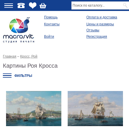
О
Помощь
Оплата и доставка
Контакты
Цены и размеры
качестве
Отзывы
Войти
Регистрация
Виды
продукции
Главная
–
Кросс, Рой
Модульные
картины
Картины Роя Кросса
Репродукции
Плакаты
ФИЛЬТРЫ
Ваше
фото
на
холсте
Картины
в
раме
Все
изображения
Рамы
для