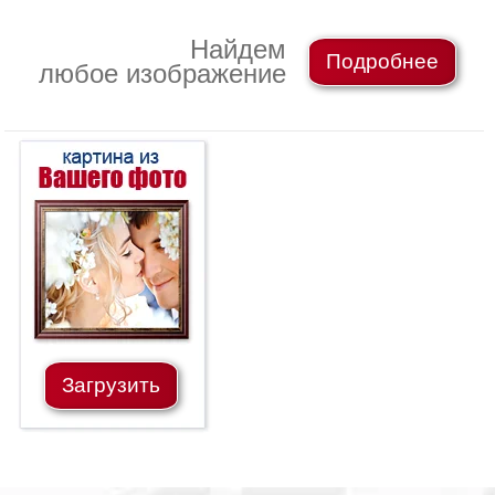
Небо
Абстракция
Найдем
Подробнее
В
любое изображение
комнату
Айвазовский
Животные
Космос
В
детскую
Да
Винчи
Города
Мосты
В
ресторан
Ван
Гог
Замки
Еда
Загрузить
В
бар
Моне
Цветы
Натюрморт