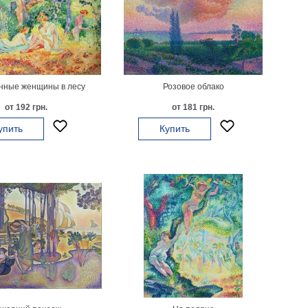
нные женщины в лесу
Розовое облако
от 192 грн.
от 181 грн.
упить
Купить