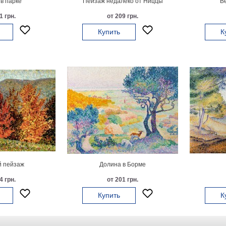
в парке
Пейзаж недалеко от Ниццы
В
1 грн.
от 209 грн.
Купить
К
 пейзаж
Долина в Борме
4 грн.
от 201 грн.
Купить
К