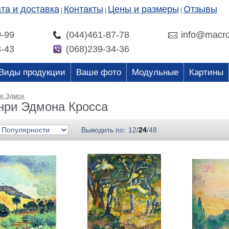
та и доставка
Контакты
Цены и размеры
Отзывы
|
|
|
0-99
(044)461-87-78
info@macro
3-43
(068)239-34-36
Виды продукции
Ваше фото
Модульные
Картины
ри Эдмон
нри Эдмона Кросса
Выводить по:
12
/
24
/
48