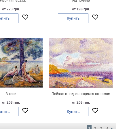
ечерний пецзаж
На поляне
от 223 грн.
от 198 грн.
упить
Купить
В тени
Пейзаж с надвигающимся штормом
от 203 грн.
от 203 грн.
упить
Купить