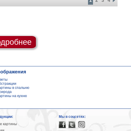
1
2
3
4
дробнее
зображения
веты
бстракции
артины в спальню
рирода
артины на кухню
дукции:
Мы в соцсетях:
е картины
ции