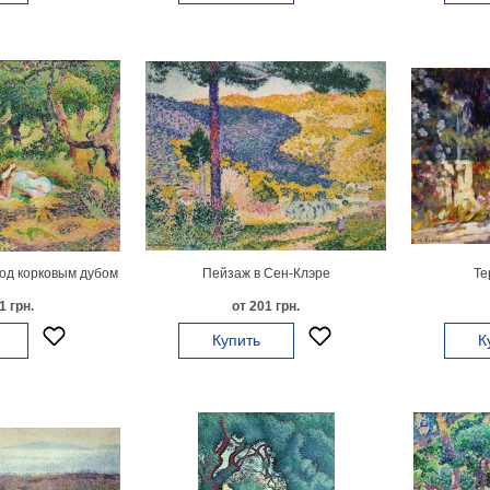
од корковым дубом
Пейзаж в Сен-Клэре
Те
1 грн.
от 201 грн.
Купить
К