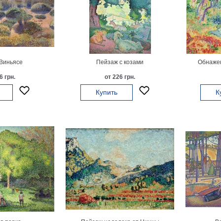
Виньясе
Пейзаж с козами
Обнаже
6 грн.
от 226 грн.
Купить
К