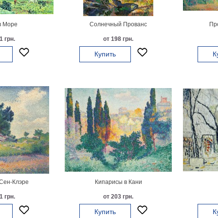
в Море
Солнечный Прованс
Пр
1 грн.
от 198 грн.
Купить
К
Сен-Клэре
Кипарисы в Кани
1 грн.
от 203 грн.
Купить
К