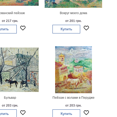
ованский пейзаж
Вокруг моего дома
от 217 грн.
от 201 грн.
упить
Купить
Бульвар
Пейзаж с волами в Перудже
от 203 грн.
от 203 грн.
упить
Купить