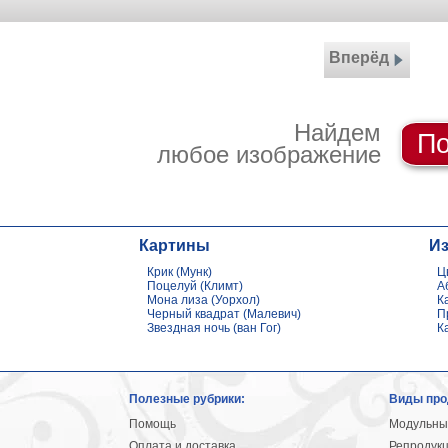
Вперёд
Найдем
По
любое изображение
Картины
И
Крик (Мунк)
Ц
Поцелуй (Климт)
А
Мона лиза (Уорхол)
К
Черный квадрат (Малевич)
П
Звездная ночь (ван Гог)
К
Полезные рубрики:
Виды про
Помощь
Модульны
Оплата и доставка
Репродук