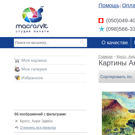
Помощь
Опла
|
(050)049-4
(098)566-3
О качестве
Главная
–
Кросс, Ан
Моя корзина
Картины А
Моя галерея
Сортировать по:
Избранное
86 изображений с фильтрами:
Кросс, Анри Эдмон
Отменить все фильтры