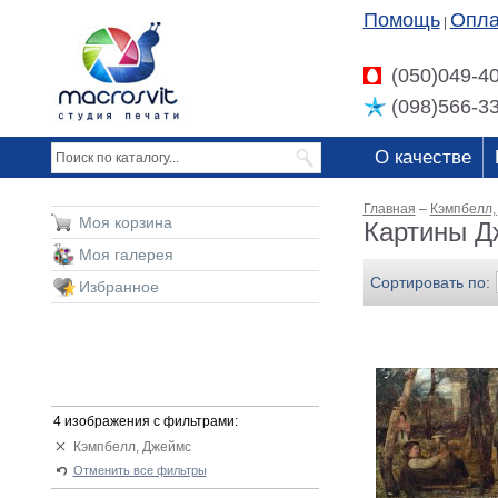
Помощь
Опла
|
(050)049-4
(098)566-3
О качестве
Главная
–
Кэмпбелл,
Моя корзина
Картины Д
Моя галерея
Сортировать по:
Избранное
4 изображения с фильтрами:
Кэмпбелл, Джеймс
Отменить все фильтры