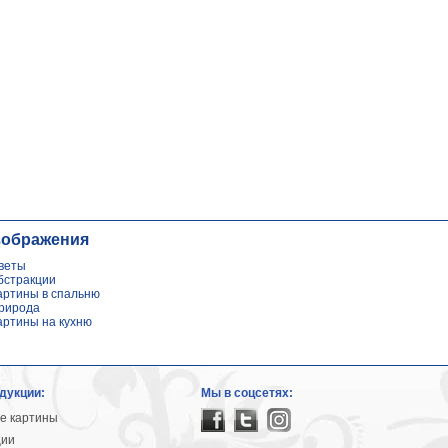
зображения
веты
бстракции
артины в спальню
рирода
артины на кухню
дукции:
Мы в соцсетях:
е картины
ции