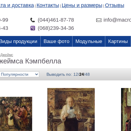
та и доставка
Контакты
Цены и размеры
Отзывы
|
|
|
0-99
(044)461-87-78
info@macro
3-43
(068)239-34-36
Виды продукции
Ваше фото
Модульные
Картины
 Джеймс
жеймса Кэмпбелла
Выводить по:
12
/
24
/
48