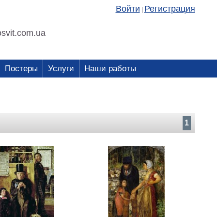
Войти
Регистрация
|
svit.com.ua
Постеры
Услуги
Наши работы
1