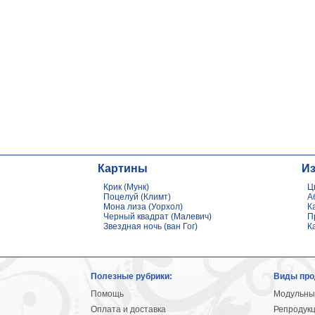
Картины
И
Крик (Мунк)
Ц
Поцелуй (Климт)
А
Мона лиза (Уорхол)
К
Черный квадрат (Малевич)
П
Звездная ночь (ван Гог)
К
Полезные рубрики:
Виды про
Помощь
Модульны
Оплата и доставка
Репродук