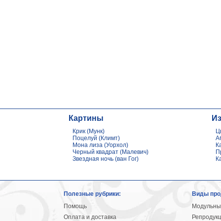
Картины
И
Крик (Мунк)
Ц
Поцелуй (Климт)
А
Мона лиза (Уорхол)
К
Черный квадрат (Малевич)
П
Звездная ночь (ван Гог)
К
Полезные рубрики:
Виды про
Помощь
Модульны
Оплата и доставка
Репродук