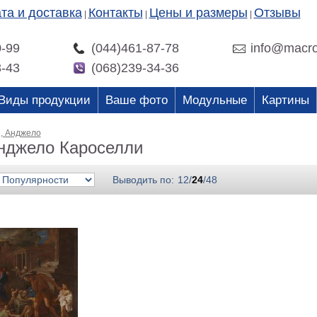
та и доставка
Контакты
Цены и размеры
Отзывы
|
|
|
0-99
(044)461-87-78
info@macro
3-43
(068)239-34-36
Виды продукции
Ваше фото
Модульные
Картины
, Анджело
нджело Кароселли
Выводить по:
12
/
24
/
48