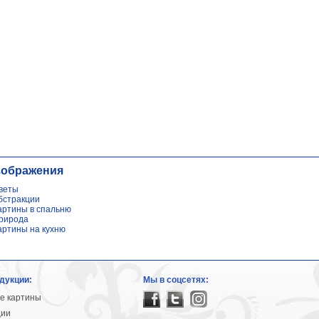
зображения
веты
бстракции
артины в спальню
рирода
артины на кухню
дукции:
Мы в соцсетях:
е картины
ции