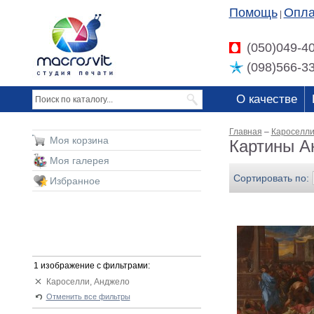
Помощь
Опла
|
(050)049-4
(098)566-3
О качестве
Главная
–
Кароселли
Моя корзина
Картины А
Моя галерея
Сортировать по:
Избранное
1 изображение с фильтрами:
Кароселли, Анджело
Отменить все фильтры