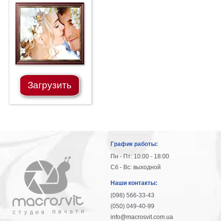
гостинную
Части
света
Посмотреть
все
темы
Загрузить
Картины
Пейзаж
Архитектура
В
офис
График работы:
В
Пн - Пт: 10:00 - 18:00
гостиную
Сб - Вс: выходной
Горы
Наши контакты:
Женщины
(098) 566-33-43
В
(050) 049-40-99
спальню
Импрессионизм
info@macrosvit.com.ua