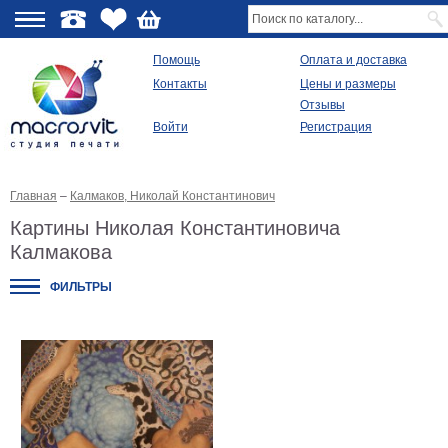
О
Помощь
Оплата и доставка
Контакты
Цены и размеры
качестве
Отзывы
Войти
Регистрация
Виды
продукции
Главная
–
Калмаков, Николай Константинович
Модульные
картины
Картины Николая Константиновича
Репродукции
Калмакова
Плакаты
Ваше
ФИЛЬТРЫ
фото
на
холсте
Картины
в
раме
Все
изображения
Рамы
для