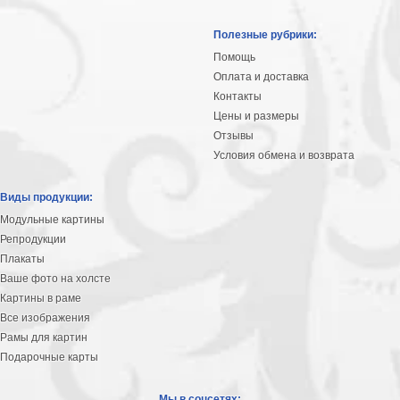
Небо
Абстракция
Полезные рубрики:
В
Помощь
комнату
Айвазовский
Оплата и доставка
Животные
Контакты
Цены и размеры
Космос
Отзывы
В
Условия обмена и возврата
детскую
Да
Винчи
Города
Виды продукции:
Мосты
Модульные картины
В
Репродукции
ресторан
Плакаты
Ван
Гог
Ваше фото на холсте
Замки
Картины в раме
Еда
Все изображения
В
Рамы для картин
бар
Моне
Подарочные карты
Цветы
Натюрморт
Мы в соцсетях: