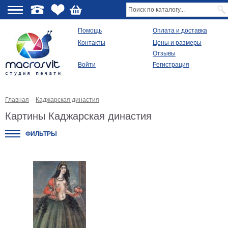
О
Помощь
Оплата и доставка
Контакты
Цены и размеры
качестве
Отзывы
Войти
Регистрация
Виды
продукции
Главная
–
Каджарская династия
Модульные
картины
Картины Каджарская династия
Репродукции
Плакаты
ФИЛЬТРЫ
Ваше
фото
на
холсте
Картины
в
раме
Все
изображения
Рамы
для