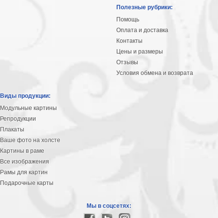
Небо
Полезные рубрики:
Абстракция
Помощь
В
Оплата и доставка
комнату
Айвазовский
Контакты
Цены и размеры
Животные
Отзывы
Космос
Условия обмена и возврата
В
детскую
Да
Виды продукции:
Винчи
Города
Модульные картины
Мосты
Репродукции
В
Плакаты
ресторан
Ваше фото на холсте
Ван
Картины в раме
Гог
Замки
Все изображения
Еда
Рамы для картин
В
Подарочные карты
бар
Моне
Цветы
Мы в соцсетях:
Натюрморт