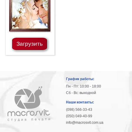
гостинную
Части
света
Посмотреть
все
Загрузить
темы
Картины
Пейзаж
Архитектура
График работы:
В
офис
Пн - Пт: 10:00 - 18:00
В
Сб - Вс: выходной
гостиную
Наши контакты:
Горы
(098) 566-33-43
Женщины
(050) 049-40-99
В
info@macrosvit.com.ua
спальню
Импрессионизм