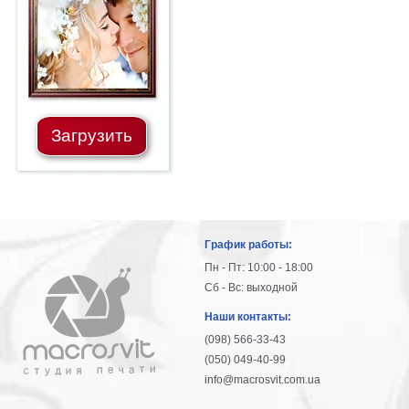
гостинную
Части
света
Посмотреть
все
Загрузить
темы
Картины
Пейзаж
Архитектура
График работы:
В
офис
Пн - Пт: 10:00 - 18:00
В
Сб - Вс: выходной
гостиную
Наши контакты:
Горы
(098) 566-33-43
Женщины
(050) 049-40-99
В
info@macrosvit.com.ua
спальню
Импрессионизм