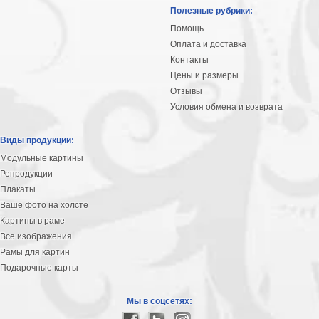
Небо
Полезные рубрики:
Абстракция
Помощь
В
Оплата и доставка
комнату
Айвазовский
Контакты
Цены и размеры
Животные
Отзывы
Космос
Условия обмена и возврата
В
детскую
Да
Виды продукции:
Винчи
Города
Модульные картины
Мосты
Репродукции
В
Плакаты
ресторан
Ваше фото на холсте
Ван
Картины в раме
Гог
Замки
Все изображения
Еда
Рамы для картин
В
Подарочные карты
бар
Моне
Цветы
Мы в соцсетях:
Натюрморт