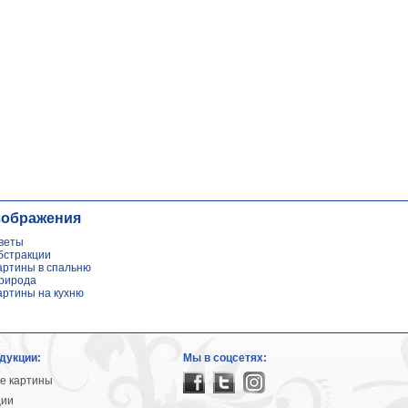
зображения
веты
бстракции
артины в спальню
рирода
артины на кухню
дукции:
Мы в соцсетях:
е картины
ции