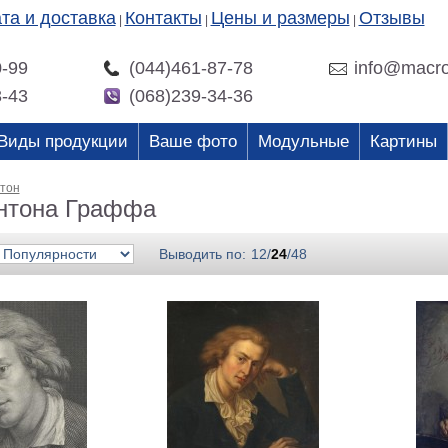
та и доставка
Контакты
Цены и размеры
Отзывы
|
|
|
0-99
(044)461-87-78
info@macro
3-43
(068)239-34-36
Виды продукции
Ваше фото
Модульные
Картины
тон
нтона Граффа
Выводить по:
12
/
24
/
48