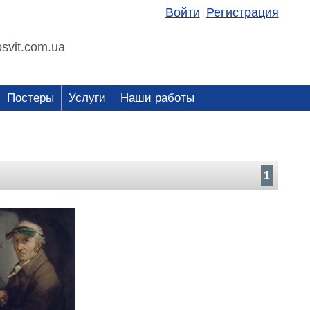
Войти
Регистрация
|
svit.com.ua
Постеры
Услуги
Наши работы
1