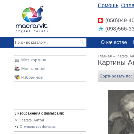
Помощь
Опла
|
(050)049-4
(098)566-3
О качестве
Главная
–
Графф, Ан
Моя корзина
Картины А
Моя галерея
Сортировать по:
Избранное
3 изображения с фильтрами:
Графф, Антон
Отменить все фильтры