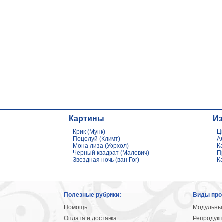
Картины
И
Крик (Мунк)
Ц
Поцелуй (Климт)
А
Мона лиза (Уорхол)
К
Черный квадрат (Малевич)
П
Звездная ночь (ван Гог)
К
Полезные рубрики:
Виды про
Помощь
Модульны
Оплата и доставка
Репродук