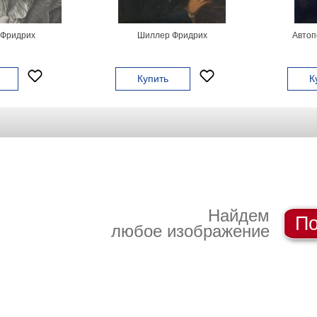
Фридрих
Шиллер Фридрих
Автоп
Купить
К
Найдем
По
любое изображение