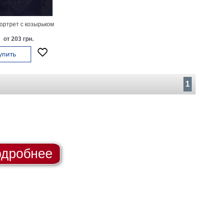
ортрет с козырьком
от 203 грн.
упить
1
дробнее